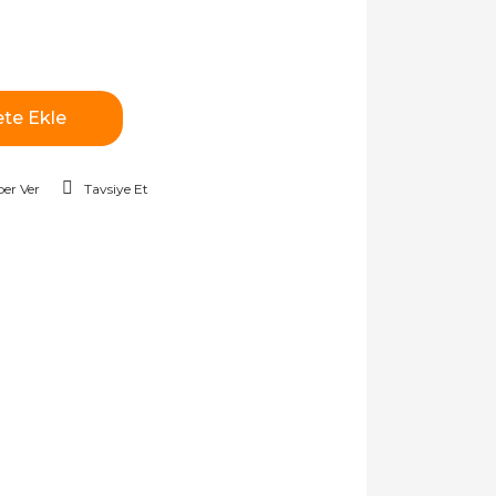
te Ekle
er Ver
Tavsiye Et