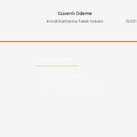
Bu ürüne benzer farklı alternatifler olmalı.
Güvenli Ödeme
Kredi Kartlarına Taksit İmkanı
15:00
Ulaşım Bilgileri
Telefon :
0543 728 18 13
Mail :
fordkayseri@hotmail.com