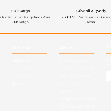
Hızlı Kargo
Güvenli Alışveriş
'a Kadar verilen Kargolarda Aynı
256bit SSL Sertifikası ile Güvenl
Gün Kargo
Alma
Gönder
Kurumsal
Alışveriş
E-
Hakkımızda
Satış Sözleşmesi
Ha
ve 
Kargo Takibi
Ödeme ve Teslimat
Yeni Üyelik
Gizlilik ve Güvenlik
İletişim
İade ve İptal
Garanti Şartları
Hesap Numaralarımız
Havale Bildirim Formu