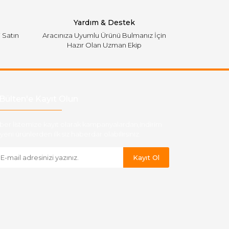
Yardım & Destek
i Satın
Aracınıza Uyumlu Ürünü Bulmanız İçin
Hazır Olan Uzman Ekip
Bülten'e Kayıt Olun
ber listemize kayıt olarak kampanyalardan,indirim
yeni ürünlerden ilk siz haberdar olabilirsiniz.
Kayıt Ol