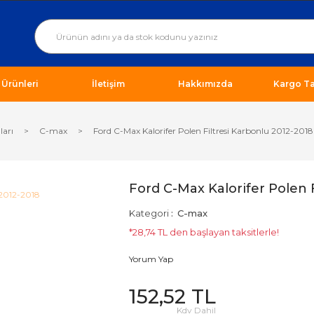
ı Ürünleri
İletişim
Hakkımızda
Kargo Ta
ları
C-max
Ford C-Max Kalorifer Polen Filtresi Karbonlu 2012-2018
Ford C-Max Kalorifer Polen 
Kategori
C-max
*28,74 TL den başlayan taksitlerle!
Yorum Yap
152,52 TL
Kdv Dahil