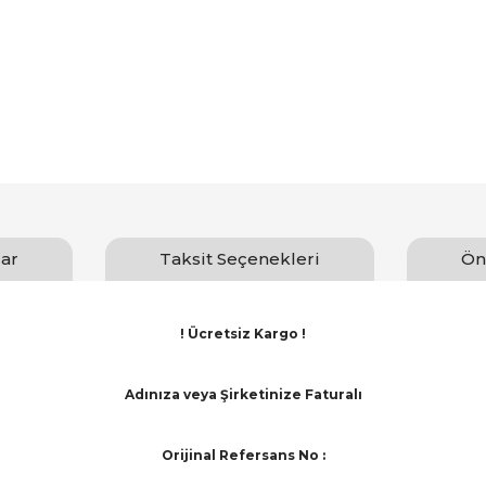
ar
Taksit Seçenekleri
Ön
! Ücretsiz Kargo !
Adınıza veya Şirketinize Faturalı
Orijinal Refersans No :