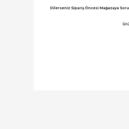
Dilerseniz Sipariş Öncesi Mağazaya Soru 
Ürü
Bu ürünün fiyat bilgisi, resim, ürün açıklamal
Görüş ve önerileriniz için teşekkür ederiz.
Ürün resmi kalitesiz, bozuk veya görüntülen
Ürün açıklamasında eksik bilgiler bulunuyor.
Ürün bilgilerinde hatalar bulunuyor.
Ürün fiyatı diğer sitelerden daha pahalı.