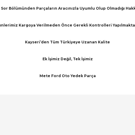
Sor Bölümünden Parçaların Aracınızla Uyumlu Olup Olmadığı Hakkınd
nlerimiz Kargoya Verilmeden Önce Gerekli Kontrolleri Yapılmakta
Kayseri’den Tüm Türkiyeye Uzanan Kalite
Ek İşimiz Değil, Tek İşimiz
Mete Ford Oto Yedek Parça
arında ve diğer konularda yetersiz gördüğünüz noktaları öneri formunu ku
Bu ürüne ilk yorumu siz yapın!
emiyor.
Yorum Yaz