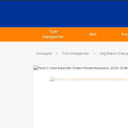
Tüm
Akü
Sıv
Kategoriler
Anasayfa
Tüm Kategoriler
Yağ Bakım Parça