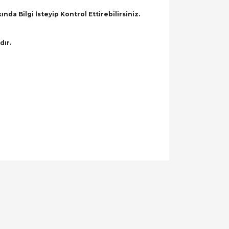
a Bilgi İsteyip Kontrol Ettirebilirsiniz.
dır.
llanarak tarafımıza iletebilirsiniz.