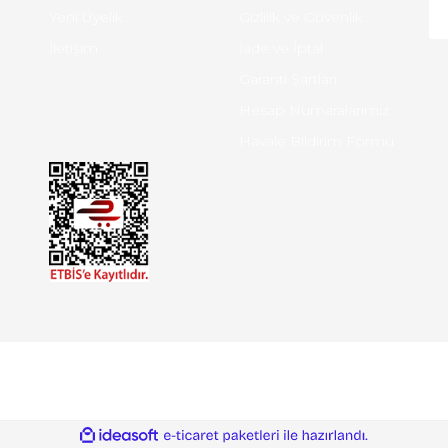
Yeni Üyelik
Gizlilik ve Güvenlik
İletişim
İade ve İptal
Garanti Şartları
Hesap Numaralarımız
Havale Bildirim Formu
ile
ideasoft
e-