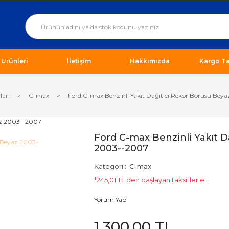
ı Ürünleri
İletişim
Hakkımızda
Kargo Ta
ları
C-max
Ford C-max Benzinli Yakıt Dağıtıcı Rekor Borusu Be
Ford C-max Benzinli Yakıt D
2003--2007
Kategori
C-max
*245,01 TL den başlayan taksitlerle!
Yorum Yap
1.300,00 TL