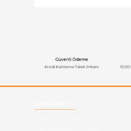
Görüş ve önerileriniz için teşekkür ederiz.
Ürün resmi kalitesiz, bozuk veya görüntülen
Ürün açıklamasında eksik bilgiler bulunuyor.
Ürün bilgilerinde hatalar bulunuyor.
Ürün fiyatı diğer sitelerden daha pahalı.
Bu ürüne benzer farklı alternatifler olmalı.
Güvenli Ödeme
Kredi Kartlarına Taksit İmkanı
15:00
Ulaşım Bilgileri
Telefon :
0543 728 18 13
Mail :
fordkayseri@hotmail.com