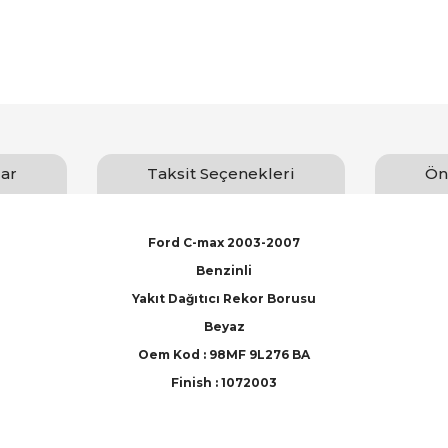
ar
Taksit Seçenekleri
Ön
Ford C-max 2003-2007
Benzinli
Yakıt Dağıtıcı Rekor Borusu
Beyaz
Oem Kod : 98MF 9L276 BA
Finish : 1072003
arında ve diğer konularda yetersiz gördüğünüz noktaları öneri formunu ku