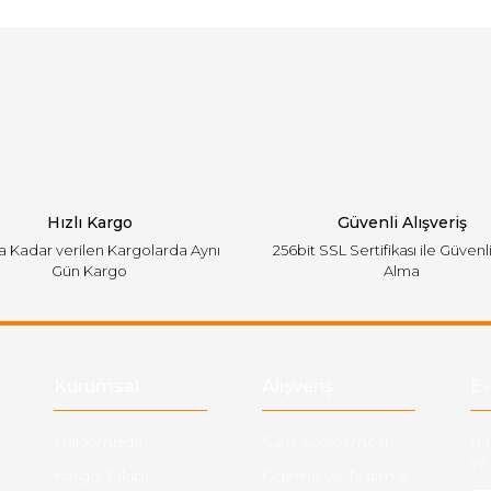
Bu ürüne ilk yorumu siz yapın!
emiyor.
Yorum Yaz
Hızlı Kargo
Güvenli Alışveriş
'a Kadar verilen Kargolarda Aynı
256bit SSL Sertifikası ile Güvenl
Gün Kargo
Alma
Gönder
Kurumsal
Alışveriş
E-
Hakkımızda
Satış Sözleşmesi
Ha
ve 
Kargo Takibi
Ödeme ve Teslimat