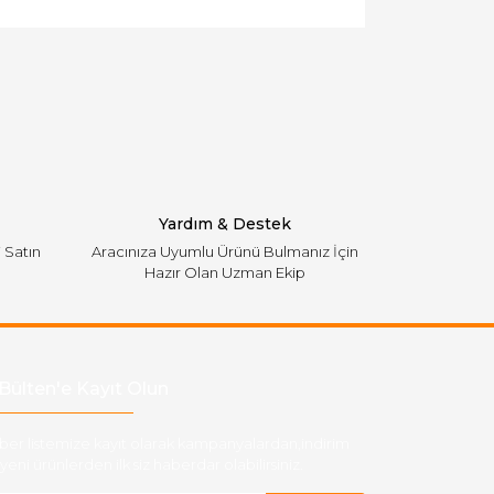
Yardım & Destek
i Satın
Aracınıza Uyumlu Ürünü Bulmanız İçin
Hazır Olan Uzman Ekip
Bülten'e Kayıt Olun
ber listemize kayıt olarak kampanyalardan,indirim
yeni ürünlerden ilk siz haberdar olabilirsiniz.