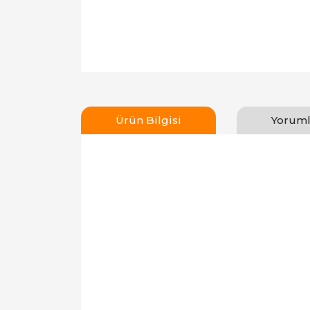
Ürün Bilgisi
Yoruml
Bu ürünün fiyat bilgisi, resim, ürün açıklamal