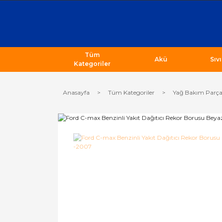
Tüm
Akü
Sıv
Kategoriler
Anasayfa
Tüm Kategoriler
Yağ Bakım Parça