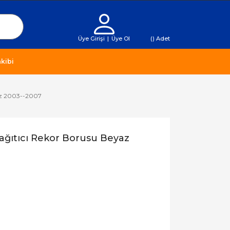
Üye Girişi
|
Üye Ol
(
) Adet
kibi
yaz 2003--2007
ağıtıcı Rekor Borusu Beyaz