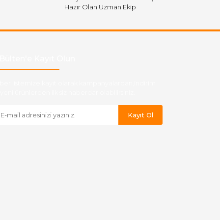
Hazır Olan Uzman Ekip
Bülten'e Kayıt Olun
ber listemize kayıt olarak kampanyalardan,indirim
yeni ürünlerden ilk siz haberdar olabilirsiniz.
Kayıt Ol