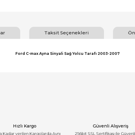
ar
Taksit Seçenekleri
Ön
Ford C-max Ayna Sinyali Sağ Yolcu Tarafı 2003-2007
arında ve diğer konularda yetersiz gördüğünüz noktaları öneri formunu ku
Bu ürüne ilk yorumu siz yapın!
emiyor.
Yorum Yaz
Hızlı Kargo
Güvenli Alışveriş
'a Kadar verilen Kargolarda Aynı
256bit SSL Sertifikası ile Güvenl