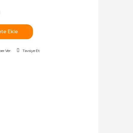
te Ekle
er Ver
Tavsiye Et