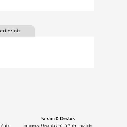
erileriniz
llanarak tarafımıza iletebilirsiniz.
Yardım & Destek
i Satın
Aracınıza Uyumlu Ürünü Bulmanız İçin