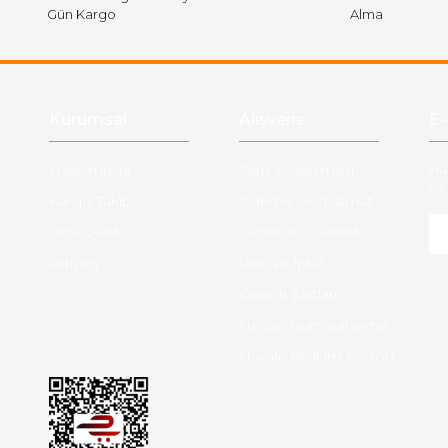
Gün Kargo
Alma
Gönder
Kurumsal
Alışveriş
E-
Hakkımızda
Satış Sözleşmesi
Ha
ve 
Kargo Takibi
Ödeme ve Teslimat
Yeni Üyelik
Gizlilik ve Güvenlik
İletişim
İade ve İptal
Garanti Şartları
Hesap Numaralarımız
Havale Bildirim Formu