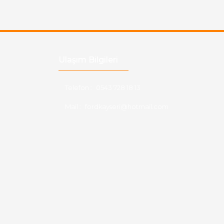
Ulaşım Bilgileri
Telefon :
0543 728 18 13
Mail :
fordkayseri@hotmail.com