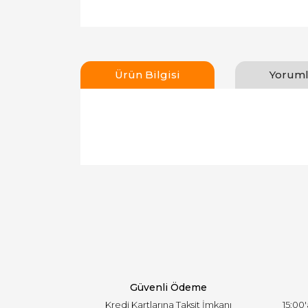
Ürün Bilgisi
Yoruml
Bu ürünün fiyat bilgisi, resim, ürün açıklamal
Görüş ve önerileriniz için teşekkür ederiz.
Ürün resmi kalitesiz, bozuk veya görüntülen
Ürün açıklamasında eksik bilgiler bulunuyor.
Ürün bilgilerinde hatalar bulunuyor.
Ürün fiyatı diğer sitelerden daha pahalı.
Bu ürüne benzer farklı alternatifler olmalı.
Güvenli Ödeme
Kredi Kartlarına Taksit İmkanı
15:00