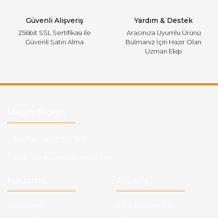
Gönder
Güvenli Alışveriş
Yardım & Destek
256bit SSL Sertifikası ile
Aracınıza Uyumlu Ürünü
Güvenli Satın Alma
Bulmanız İçin Hazır Olan
Uzman Ekip
Ulaşım Bilgileri
Telefon :
0543 728 18 13
Mail :
fordkayseri@hotmail.com
Kurumsal
Alışveriş
Hakkımızda
Satış Sözleşmesi