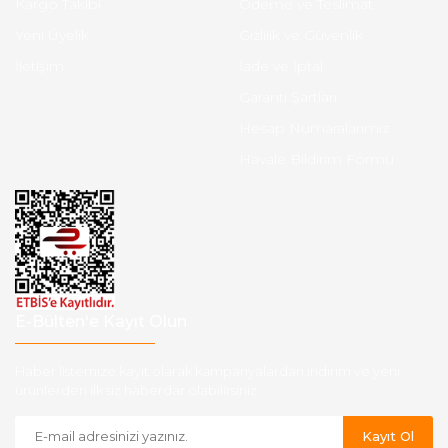
Kargo Takibi
Ödeme ve Teslimat
Yeni Üyelik
Gizlilik ve Güvenlik
İletişim
İade ve İptal
Garanti Şartları
Hesap Numaralarımız
Havale Bildirim Formu
E-Bülten'e Kayıt Olun
Haber listemize kayıt olarak kampanyalardan,indirim ve yeni
ürünlerden ilk siz haberdar olabilirsiniz.
Kayıt Ol