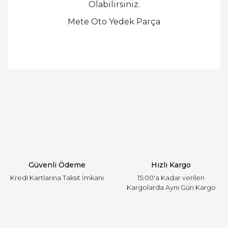
Olabilirsiniz.
Mete Oto Yedek Parça
Bu ürünün fiyat bilgisi, resim, ürün açıklamalarında
ve diğer konularda yetersiz gördüğünüz noktaları
Bu ürüne ilk yorumu siz yapın!
öneri formunu kullanarak tarafımıza iletebilirsiniz.
Görüş ve önerileriniz için teşekkür ederiz.
Yorum Yaz
Ürün resmi kalitesiz, bozuk veya görüntülenemiyor.
Ürün açıklamasında eksik bilgiler bulunuyor.
Ürün bilgilerinde hatalar bulunuyor.
Ürün fiyatı diğer sitelerden daha pahalı.
Güvenli Ödeme
Hızlı Kargo
Bu ürüne benzer farklı alternatifler olmalı.
Kredi Kartlarına Taksit İmkanı
15:00'a Kadar verilen
Kargolarda Aynı Gün Kargo