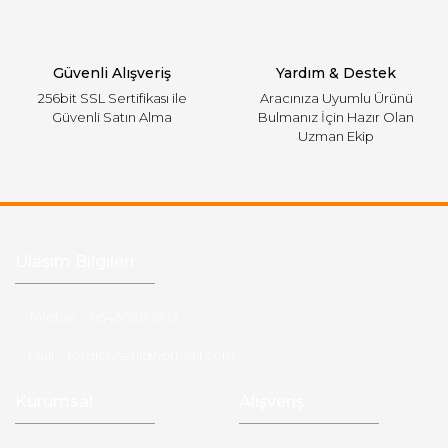
Gönder
Güvenli Alışveriş
Yardım & Destek
256bit SSL Sertifikası ile
Aracınıza Uyumlu Ürünü
Güvenli Satın Alma
Bulmanız İçin Hazır Olan
Uzman Ekip
Ulaşım Bilgileri
Telefon :
0543 728 18 13
Mail :
fordkayseri@hotmail.com
Kurumsal
Alışveriş