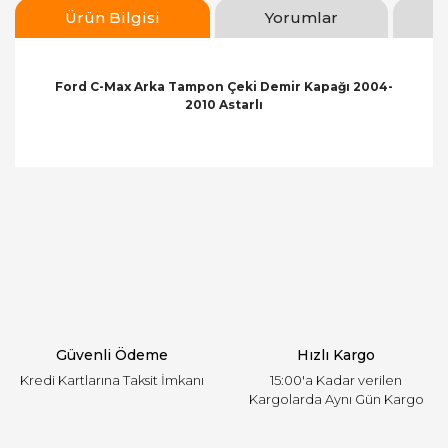
Ürün Bilgisi
Yorumlar
Ford C-Max Arka Tampon Çeki Demir Kapağı 2004-
2010 Astarlı
Bu ürünün fiyat bilgisi, resim, ürün açıklamalarında
ve diğer konularda yetersiz gördüğünüz noktaları
Bu ürüne ilk yorumu siz yapın!
öneri formunu kullanarak tarafımıza iletebilirsiniz.
Görüş ve önerileriniz için teşekkür ederiz.
Yorum Yaz
Ürün resmi kalitesiz, bozuk veya görüntülenemiyor.
Ürün açıklamasında eksik bilgiler bulunuyor.
Ürün bilgilerinde hatalar bulunuyor.
Ürün fiyatı diğer sitelerden daha pahalı.
Güvenli Ödeme
Hızlı Kargo
Bu ürüne benzer farklı alternatifler olmalı.
Kredi Kartlarına Taksit İmkanı
15:00'a Kadar verilen
Kargolarda Aynı Gün Kargo