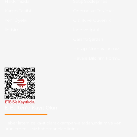
Hakkımızda
Satış Sözleşmesi
Kargo Takibi
Ödeme ve Teslimat
Yeni Üyelik
Gizlilik ve Güvenlik
İletişim
İade ve İptal
Garanti Şartları
Hesap Numaralarımız
Havale Bildirim Formu
E-Bülten'e Kayıt Olun
Haber listemize kayıt olarak kampanyalardan,indirim ve yeni
ürünlerden ilk siz haberdar olabilirsiniz.