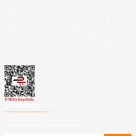
Kargo Takibi
Ödeme ve Teslimat
Yeni Üyelik
Gizlilik ve Güvenlik
İletişim
İade ve İptal
Garanti Şartları
Hesap Numaralarımız
Havale Bildirim Formu
E-Bülten'e Kayıt Olun
Haber listemize kayıt olarak kampanyalardan,indirim ve yeni
ürünlerden ilk siz haberdar olabilirsiniz.