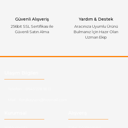
Gönder
Güvenli Alışveriş
Yardım & Destek
256bit SSL Sertifikası ile
Aracınıza Uyumlu Ürünü
Güvenli Satın Alma
Bulmanız İçin Hazır Olan
Uzman Ekip
Ulaşım Bilgileri
Telefon :
0543 728 18 13
Mail :
fordkayseri@hotmail.com
Kurumsal
Alışveriş
Hakkımızda
Satış Sözleşmesi