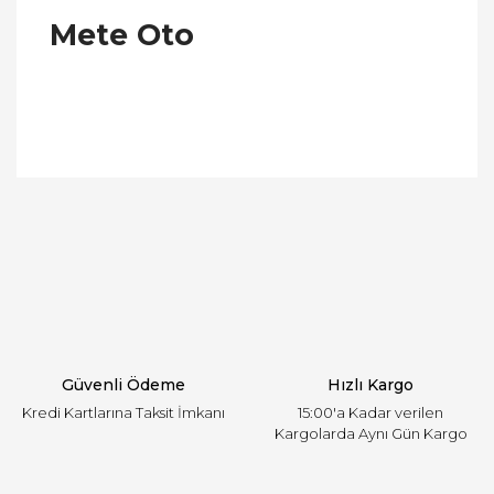
Mete Oto
Bu ürünün fiyat bilgisi, resim, ürün açıklamalarında
ve diğer konularda yetersiz gördüğünüz noktaları
Bu ürüne ilk yorumu siz yapın!
öneri formunu kullanarak tarafımıza iletebilirsiniz.
Görüş ve önerileriniz için teşekkür ederiz.
Yorum Yaz
Ürün resmi kalitesiz, bozuk veya görüntülenemiyor.
Ürün açıklamasında eksik bilgiler bulunuyor.
Ürün bilgilerinde hatalar bulunuyor.
Ürün fiyatı diğer sitelerden daha pahalı.
Güvenli Ödeme
Hızlı Kargo
Bu ürüne benzer farklı alternatifler olmalı.
Kredi Kartlarına Taksit İmkanı
15:00'a Kadar verilen
Kargolarda Aynı Gün Kargo