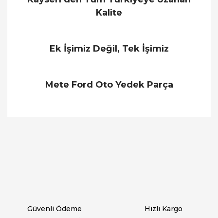
Kalite
Ek İşimiz Değil, Tek İşimiz
Mete Ford Oto Yedek Parça
Bu ürünün fiyat bilgisi, resim, ürün açıklamalarında
ve diğer konularda yetersiz gördüğünüz noktaları
Bu ürüne ilk yorumu siz yapın!
öneri formunu kullanarak tarafımıza iletebilirsiniz.
Görüş ve önerileriniz için teşekkür ederiz.
Yorum Yaz
Ürün resmi kalitesiz, bozuk veya görüntülenemiyor.
Ürün açıklamasında eksik bilgiler bulunuyor.
Ürün bilgilerinde hatalar bulunuyor.
Ürün fiyatı diğer sitelerden daha pahalı.
Güvenli Ödeme
Hızlı Kargo
Bu ürüne benzer farklı alternatifler olmalı.