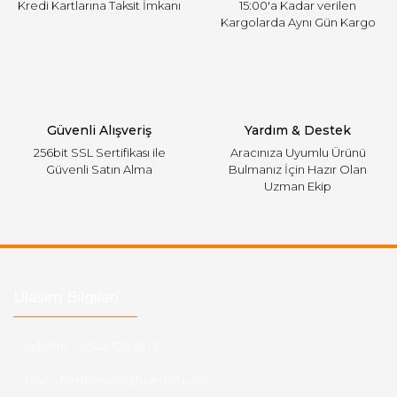
Kredi Kartlarına Taksit İmkanı
15:00'a Kadar verilen
Kargolarda Aynı Gün Kargo
Gönder
Güvenli Alışveriş
Yardım & Destek
256bit SSL Sertifikası ile
Aracınıza Uyumlu Ürünü
Güvenli Satın Alma
Bulmanız İçin Hazır Olan
Uzman Ekip
Ulaşım Bilgileri
Telefon :
0543 728 18 13
Mail :
fordkayseri@hotmail.com