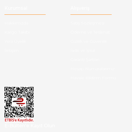
Kurumsal
Alışveriş
Hakkımızda
Satış Sözleşmesi
Kargo Takibi
Ödeme ve Teslimat
Yeni Üyelik
Gizlilik ve Güvenlik
İletişim
İade ve İptal
Garanti Şartları
Hesap Numaralarımız
Havale Bildirim Formu
E-Bülten'e Kayıt Olun