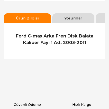
Ürün Bilgisi
Yorumlar
Ford C-max Arka Fren Disk Balata
Kaliper Yayı 1 Ad. 2003-2011
Bu ürünün fiyat bilgisi, resim, ürün açıklamalarında
ve diğer konularda yetersiz gördüğünüz noktaları
Bu ürüne ilk yorumu siz yapın!
öneri formunu kullanarak tarafımıza iletebilirsiniz.
Görüş ve önerileriniz için teşekkür ederiz.
Yorum Yaz
Ürün resmi kalitesiz, bozuk veya görüntülenemiyor.
Ürün açıklamasında eksik bilgiler bulunuyor.
Ürün bilgilerinde hatalar bulunuyor.
Ürün fiyatı diğer sitelerden daha pahalı.
Güvenli Ödeme
Hızlı Kargo
Bu ürüne benzer farklı alternatifler olmalı.