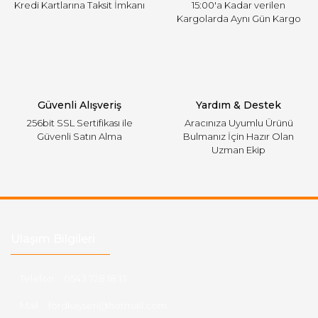
Kredi Kartlarına Taksit İmkanı
15:00'a Kadar verilen
Kargolarda Aynı Gün Kargo
Gönder
Güvenli Alışveriş
Yardım & Destek
256bit SSL Sertifikası ile
Aracınıza Uyumlu Ürünü
Güvenli Satın Alma
Bulmanız İçin Hazır Olan
Uzman Ekip
Ulaşım Bilgileri
Telefon :
0543 728 18 13
Mail :
fordkayseri@hotmail.com