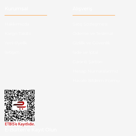
Kurumsal
Alışveriş
Hakkımızda
Satış Sözleşmesi
Kargo Takibi
Ödeme ve Teslimat
Yeni Üyelik
Gizlilik ve Güvenlik
İletişim
İade ve İptal
Garanti Şartları
Hesap Numaralarımız
Havale Bildirim Formu
E-Bülten'e Kayıt Olun