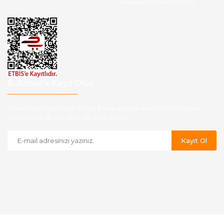
Havale Bildirim Formu
E-Bülten'e Kayıt Olun
Haber listemize kayıt olarak kampanyalardan,indirim ve yeni
ürünlerden ilk siz haberdar olabilirsiniz.
Kayıt Ol