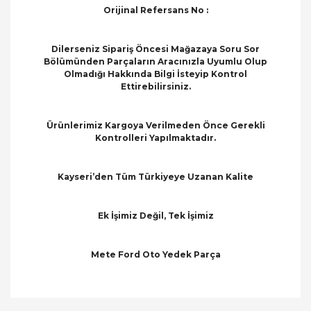
Orijinal Refersans No :
Dilerseniz Sipariş Öncesi Mağazaya Soru Sor
Bölümünden Parçaların Aracınızla Uyumlu Olup
Olmadığı Hakkında Bilgi İsteyip Kontrol
Ettirebilirsiniz.
Ürünlerimiz Kargoya Verilmeden Önce Gerekli
Kontrolleri Yapılmaktadır.
Kayseri’den Tüm Türkiyeye Uzanan Kalite
Ek İşimiz Değil, Tek İşimiz
Mete Ford Oto Yedek Parça
Bu ürünün fiyat bilgisi, resim, ürün açıklamalarında
ve diğer konularda yetersiz gördüğünüz noktaları
Bu ürüne ilk yorumu siz yapın!
öneri formunu kullanarak tarafımıza iletebilirsiniz.