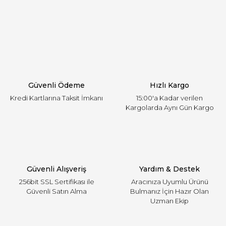
Görüş ve önerileriniz için teşekkür ederiz.
Yorum Yaz
Ürün resmi kalitesiz, bozuk veya görüntülenemiyor.
Ürün açıklamasında eksik bilgiler bulunuyor.
Ürün bilgilerinde hatalar bulunuyor.
Ürün fiyatı diğer sitelerden daha pahalı.
Güvenli Ödeme
Hızlı Kargo
Bu ürüne benzer farklı alternatifler olmalı.
Kredi Kartlarına Taksit İmkanı
15:00'a Kadar verilen
Kargolarda Aynı Gün Kargo
Gönder
Güvenli Alışveriş
Yardım & Destek
256bit SSL Sertifikası ile
Aracınıza Uyumlu Ürünü
Güvenli Satın Alma
Bulmanız İçin Hazır Olan
Uzman Ekip