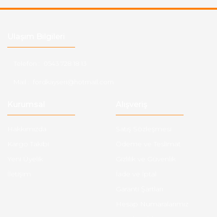
Ulaşım Bilgileri
Telefon :
0543 728 18 13
Mail :
fordkayseri@hotmail.com
Kurumsal
Alışveriş
Hakkımızda
Satış Sözleşmesi
Kargo Takibi
Ödeme ve Teslimat
Yeni Üyelik
Gizlilik ve Güvenlik
İletişim
İade ve İptal
Garanti Şartları
Hesap Numaralarımız