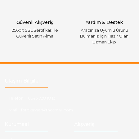
Gönder
Güvenli Alışveriş
Yardım & Destek
256bit SSL Sertifikası ile
Aracınıza Uyumlu Ürünü
Güvenli Satın Alma
Bulmanız İçin Hazır Olan
Uzman Ekip
Ulaşım Bilgileri
Telefon :
0543 728 18 13
Mail :
fordkayseri@hotmail.com
Kurumsal
Alışveriş