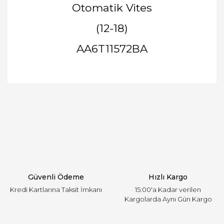
Otomatik Vites
(12-18)
AA6T11572BA
Bu ürünün fiyat bilgisi, resim, ürün açıklamalarında
ve diğer konularda yetersiz gördüğünüz noktaları
Bu ürüne ilk yorumu siz yapın!
öneri formunu kullanarak tarafımıza iletebilirsiniz.
Görüş ve önerileriniz için teşekkür ederiz.
Yorum Yaz
Ürün resmi kalitesiz, bozuk veya görüntülenemiyor.
Ürün açıklamasında eksik bilgiler bulunuyor.
Ürün bilgilerinde hatalar bulunuyor.
Ürün fiyatı diğer sitelerden daha pahalı.
Güvenli Ödeme
Hızlı Kargo
Bu ürüne benzer farklı alternatifler olmalı.
Kredi Kartlarına Taksit İmkanı
15:00'a Kadar verilen
Kargolarda Aynı Gün Kargo