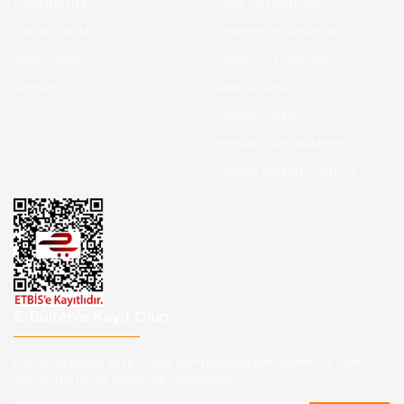
Hakkımızda
Satış Sözleşmesi
Kargo Takibi
Ödeme ve Teslimat
Yeni Üyelik
Gizlilik ve Güvenlik
İletişim
İade ve İptal
Garanti Şartları
Hesap Numaralarımız
Havale Bildirim Formu
E-Bülten'e Kayıt Olun
Haber listemize kayıt olarak kampanyalardan,indirim ve yeni
ürünlerden ilk siz haberdar olabilirsiniz.