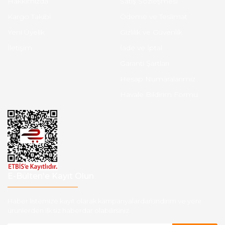
Hakkımızda
Satış Sözleşmesi
Kargo Takibi
Ödeme ve Teslimat
Yeni Üyelik
Gizlilik ve Güvenlik
İletişim
İade ve İptal
Garanti Şartları
Hesap Numaralarımız
Havale Bildirim Formu
E-Bülten'e Kayıt Olun
Haber listemize kayıt olarak kampanyalardan,indirim ve yeni
ürünlerden ilk siz haberdar olabilirsiniz.