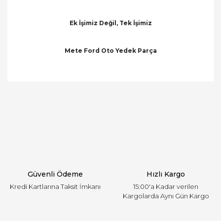
Ek İşimiz Değil, Tek İşimiz
Mete Ford Oto Yedek Parça
Bu ürünün fiyat bilgisi, resim, ürün açıklamalarında
ve diğer konularda yetersiz gördüğünüz noktaları
Bu ürüne ilk yorumu siz yapın!
öneri formunu kullanarak tarafımıza iletebilirsiniz.
Görüş ve önerileriniz için teşekkür ederiz.
Yorum Yaz
Ürün resmi kalitesiz, bozuk veya görüntülenemiyor.
Ürün açıklamasında eksik bilgiler bulunuyor.
Ürün bilgilerinde hatalar bulunuyor.
Ürün fiyatı diğer sitelerden daha pahalı.
Güvenli Ödeme
Hızlı Kargo
Bu ürüne benzer farklı alternatifler olmalı.
Kredi Kartlarına Taksit İmkanı
15:00'a Kadar verilen
Kargolarda Aynı Gün Kargo