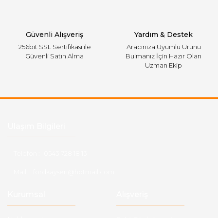
Gönder
Güvenli Alışveriş
Yardım & Destek
256bit SSL Sertifikası ile
Aracınıza Uyumlu Ürünü
Güvenli Satın Alma
Bulmanız İçin Hazır Olan
Uzman Ekip
Ulaşım Bilgileri
Telefon :
0543 728 18 13
Mail :
fordkayseri@hotmail.com
Kurumsal
Alışveriş