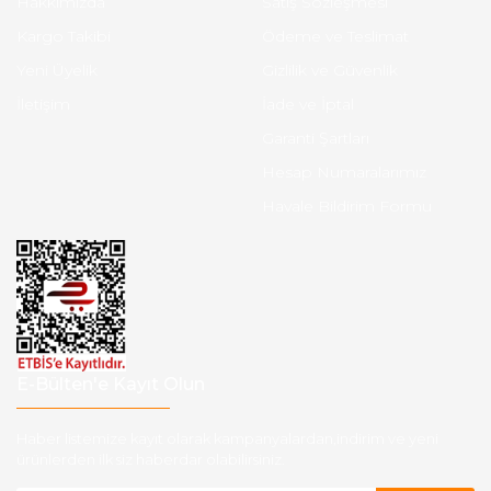
Hakkımızda
Satış Sözleşmesi
Kargo Takibi
Ödeme ve Teslimat
Yeni Üyelik
Gizlilik ve Güvenlik
İletişim
İade ve İptal
Garanti Şartları
Hesap Numaralarımız
Havale Bildirim Formu
E-Bülten'e Kayıt Olun
Haber listemize kayıt olarak kampanyalardan,indirim ve yeni
ürünlerden ilk siz haberdar olabilirsiniz.