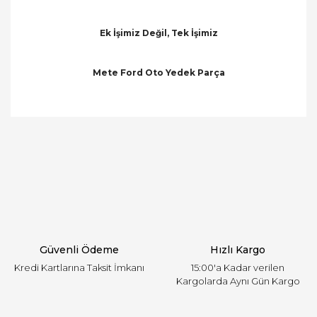
Ek İşimiz Değil, Tek İşimiz
Mete Ford Oto Yedek Parça
Bu ürünün fiyat bilgisi, resim, ürün açıklamalarında
ve diğer konularda yetersiz gördüğünüz noktaları
Bu ürüne ilk yorumu siz yapın!
öneri formunu kullanarak tarafımıza iletebilirsiniz.
Görüş ve önerileriniz için teşekkür ederiz.
Yorum Yaz
Ürün resmi kalitesiz, bozuk veya görüntülenemiyor.
Ürün açıklamasında eksik bilgiler bulunuyor.
Ürün bilgilerinde hatalar bulunuyor.
Ürün fiyatı diğer sitelerden daha pahalı.
Güvenli Ödeme
Hızlı Kargo
Bu ürüne benzer farklı alternatifler olmalı.
Kredi Kartlarına Taksit İmkanı
15:00'a Kadar verilen
Kargolarda Aynı Gün Kargo