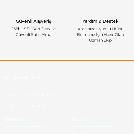
Gönder
Güvenli Alışveriş
Yardım & Destek
256bit SSL Sertifikası ile
Aracınıza Uyumlu Ürünü
Güvenli Satın Alma
Bulmanız İçin Hazır Olan
Uzman Ekip
Ulaşım Bilgileri
Telefon :
0543 728 18 13
Mail :
fordkayseri@hotmail.com
Kurumsal
Alışveriş