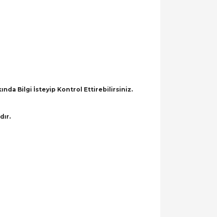
a Bilgi İsteyip Kontrol Ettirebilirsiniz.
dır.
llanarak tarafımıza iletebilirsiniz.