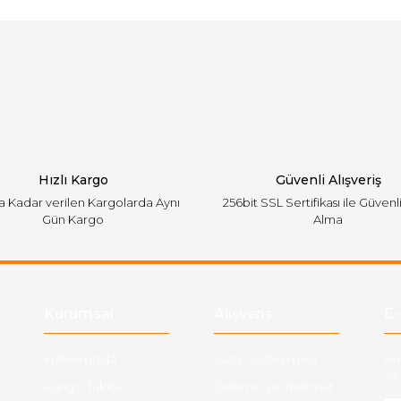
Bu ürüne ilk yorumu siz yapın!
emiyor.
Yorum Yaz
Hızlı Kargo
Güvenli Alışveriş
'a Kadar verilen Kargolarda Aynı
256bit SSL Sertifikası ile Güvenl
Gün Kargo
Alma
Gönder
Kurumsal
Alışveriş
E-
Hakkımızda
Satış Sözleşmesi
Ha
ve 
Kargo Takibi
Ödeme ve Teslimat