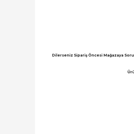
Dilerseniz Sipariş Öncesi Mağazaya Soru 
Ürü
Bu ürünün fiyat bilgisi, resim, ürün açıklamal