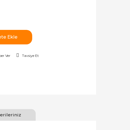
te Ekle
er Ver
Tavsiye Et
erileriniz