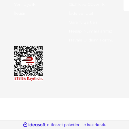
Yeni Üyelik
Gizlilik ve Güvenlik
İletişim
İade ve İptal
Garanti Şartları
Hesap Numaralarımız
Havale Bildirim Formu
ile
ideasoft
e-