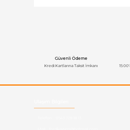
Görüş ve önerileriniz için teşekkür ederiz.
Ürün resmi kalitesiz, bozuk veya görüntülen
Ürün açıklamasında eksik bilgiler bulunuyor.
Ürün bilgilerinde hatalar bulunuyor.
Ürün fiyatı diğer sitelerden daha pahalı.
Bu ürüne benzer farklı alternatifler olmalı.
Güvenli Ödeme
Kredi Kartlarına Taksit İmkanı
15:00
Ulaşım Bilgileri
Telefon :
0543 728 18 13
Mail :
fordkayseri@hotmail.com