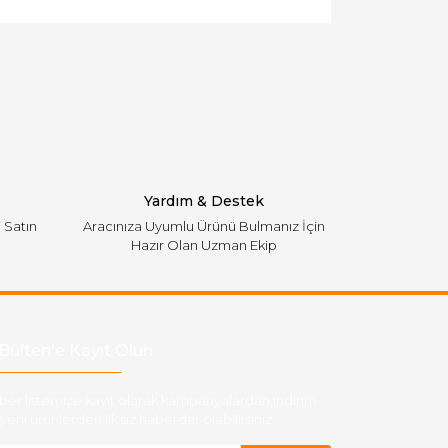
Yardım & Destek
i Satın
Aracınıza Uyumlu Ürünü Bulmanız İçin
Hazır Olan Uzman Ekip
Bülten'e Kayıt Olun
ber listemize kayıt olarak kampanyalardan,indirim
yeni ürünlerden ilk siz haberdar olabilirsiniz.