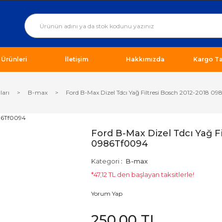
ı Ürünleri
İletişim
Hakkımızda
Kargo Ta
ları
B-max
Ford B-Max Dizel Tdcı Yağ Filtresi Bosch 2012-2018 0
Ford B-Max Dizel Tdcı Yağ F
0986Tf0094
Kategori
B-max
*47,12 TL den başlayan taksitlerle!
Yorum Yap
250,00 TL