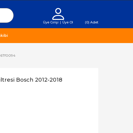
Üye Girişi
|
Üye Ol
(
0
) Adet
kibi
986Tf0094
iltresi Bosch 2012-2018