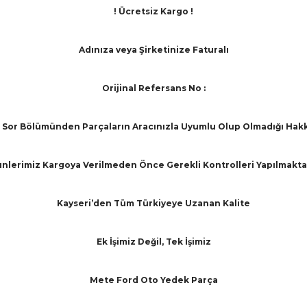
! Ücretsiz Kargo !
Adınıza veya Şirketinize Faturalı
Orijinal Refersans No :
Sor Bölümünden Parçaların Aracınızla Uyumlu Olup Olmadığı Hakkınd
nlerimiz Kargoya Verilmeden Önce Gerekli Kontrolleri Yapılmakta
Kayseri’den Tüm Türkiyeye Uzanan Kalite
Ek İşimiz Değil, Tek İşimiz
Mete Ford Oto Yedek Parça
arında ve diğer konularda yetersiz gördüğünüz noktaları öneri formunu ku