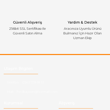
Gönder
Güvenli Alışveriş
Yardım & Destek
256bit SSL Sertifikası ile
Aracınıza Uyumlu Ürünü
Güvenli Satın Alma
Bulmanız İçin Hazır Olan
Uzman Ekip
Ulaşım Bilgileri
Telefon :
0543 728 18 13
Mail :
fordkayseri@hotmail.com
Kurumsal
Alışveriş