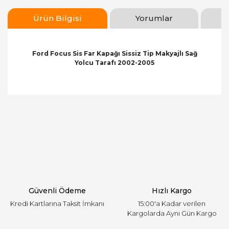
Ürün Bilgisi
Yorumlar
Ford Focus Sis Far Kapağı Sissiz Tip Makyajlı Sağ
Yolcu Tarafı 2002-2005
Bu ürünün fiyat bilgisi, resim, ürün açıklamalarında
ve diğer konularda yetersiz gördüğünüz noktaları
Bu ürüne ilk yorumu siz yapın!
öneri formunu kullanarak tarafımıza iletebilirsiniz.
Görüş ve önerileriniz için teşekkür ederiz.
Yorum Yaz
Ürün resmi kalitesiz, bozuk veya görüntülenemiyor.
Ürün açıklamasında eksik bilgiler bulunuyor.
Ürün bilgilerinde hatalar bulunuyor.
Ürün fiyatı diğer sitelerden daha pahalı.
Güvenli Ödeme
Hızlı Kargo
Bu ürüne benzer farklı alternatifler olmalı.
Kredi Kartlarına Taksit İmkanı
15:00'a Kadar verilen
Kargolarda Aynı Gün Kargo