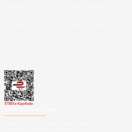
Hakkımızda
Satış Sözleşmesi
Kargo Takibi
Ödeme ve Teslimat
Yeni Üyelik
Gizlilik ve Güvenlik
İletişim
İade ve İptal
Garanti Şartları
Hesap Numaralarımız
Havale Bildirim Formu
E-Bülten'e Kayıt Olun
Haber listemize kayıt olarak kampanyalardan,indirim ve yeni
ürünlerden ilk siz haberdar olabilirsiniz.