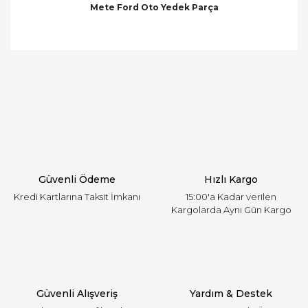
Mete Ford Oto Yedek Parça
Bu ürünün fiyat bilgisi, resim, ürün açıklamalarında
ve diğer konularda yetersiz gördüğünüz noktaları
Bu ürüne ilk yorumu siz yapın!
öneri formunu kullanarak tarafımıza iletebilirsiniz.
Görüş ve önerileriniz için teşekkür ederiz.
Yorum Yaz
Ürün resmi kalitesiz, bozuk veya görüntülenemiyor.
Ürün açıklamasında eksik bilgiler bulunuyor.
Ürün bilgilerinde hatalar bulunuyor.
Ürün fiyatı diğer sitelerden daha pahalı.
Güvenli Ödeme
Hızlı Kargo
Bu ürüne benzer farklı alternatifler olmalı.
Kredi Kartlarına Taksit İmkanı
15:00'a Kadar verilen
Kargolarda Aynı Gün Kargo
Gönder
Güvenli Alışveriş
Yardım & Destek