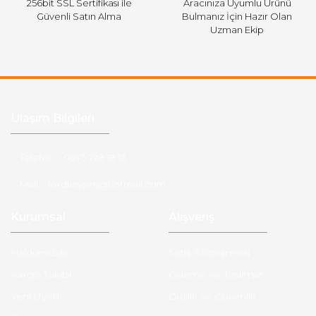
256bit SSL Sertifikası ile
Aracınıza Uyumlu Ürünü
Güvenli Satın Alma
Bulmanız İçin Hazır Olan
Uzman Ekip
Ulaşım Bilgileri
Telefon :
0543 728 18 13
Mail :
fordkayseri@hotmail.com
Kurumsal
Alışveriş
Hakkımızda
Satış Sözleşmesi
Kargo Takibi
Ödeme ve Teslimat
Yeni Üyelik
Gizlilik ve Güvenlik