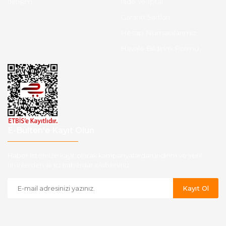
İletişim
İade ve İptal
Garanti Şartları
Hesap Numaralarımız
Havale Bildirim Formu
E-Bülten'e Kayıt Olun
Haber listemize kayıt olarak kampanyalardan,indirim ve yeni
ürünlerden ilk siz haberdar olabilirsiniz.
Kayıt Ol