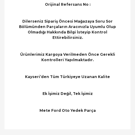
Orijinal Refersans No :
Dilerseniz Sipariş Öncesi Mağazaya Soru Sor
Bölümünden Parçaların Aracınızla Uyumlu Olup
Olmadığı Hakkında Bilgi İsteyip Kontrol
Ettirebilirsiniz.
Ürünlerimiz Kargoya Verilmeden Önce Gerekli
Kontrolleri Yapılmaktadır.
Kayseri’den Tüm Türkiyeye Uzanan Kalite
Ek İşimiz Değil, Tek İşimiz
Mete Ford Oto Yedek Parça
Bu ürünün fiyat bilgisi, resim, ürün açıklamalarında
ve diğer konularda yetersiz gördüğünüz noktaları
Bu ürüne ilk yorumu siz yapın!
öneri formunu kullanarak tarafımıza iletebilirsiniz.