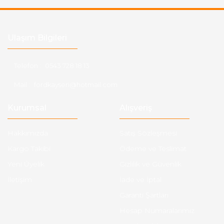
Ulaşım Bilgileri
Telefon :
0543 728 18 13
Mail :
fordkayseri@hotmail.com
Kurumsal
Alışveriş
Hakkımızda
Satış Sözleşmesi
Kargo Takibi
Ödeme ve Teslimat
Yeni Üyelik
Gizlilik ve Güvenlik
İletişim
İade ve İptal
Garanti Şartları
Hesap Numaralarımız