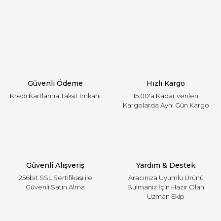
Görüş ve önerileriniz için teşekkür ederiz.
Yorum Yaz
Ürün resmi kalitesiz, bozuk veya görüntülenemiyor.
Ürün açıklamasında eksik bilgiler bulunuyor.
Ürün bilgilerinde hatalar bulunuyor.
Ürün fiyatı diğer sitelerden daha pahalı.
Güvenli Ödeme
Hızlı Kargo
Bu ürüne benzer farklı alternatifler olmalı.
Kredi Kartlarına Taksit İmkanı
15:00'a Kadar verilen
Kargolarda Aynı Gün Kargo
Gönder
Güvenli Alışveriş
Yardım & Destek
256bit SSL Sertifikası ile
Aracınıza Uyumlu Ürünü
Güvenli Satın Alma
Bulmanız İçin Hazır Olan
Uzman Ekip