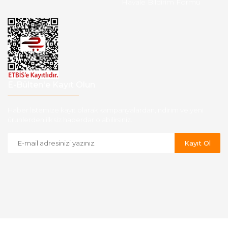
Havale Bildirim Formu
E-Bülten'e Kayıt Olun
Haber listemize kayıt olarak kampanyalardan,indirim ve yeni
ürünlerden ilk siz haberdar olabilirsiniz.
Kayıt Ol