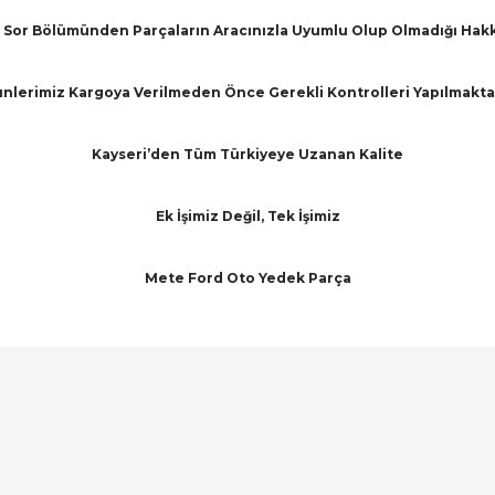
Sor Bölümünden Parçaların Aracınızla Uyumlu Olup Olmadığı Hakkınd
nlerimiz Kargoya Verilmeden Önce Gerekli Kontrolleri Yapılmakta
Kayseri’den Tüm Türkiyeye Uzanan Kalite
Ek İşimiz Değil, Tek İşimiz
Mete Ford Oto Yedek Parça
arında ve diğer konularda yetersiz gördüğünüz noktaları öneri formunu ku
Bu ürüne ilk yorumu siz yapın!
emiyor.
Yorum Yaz