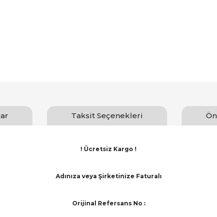
ar
Taksit Seçenekleri
Ön
! Ücretsiz Kargo !
Adınıza veya Şirketinize Faturalı
Orijinal Refersans No :