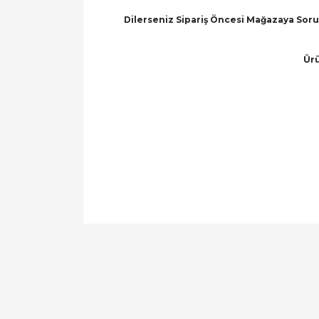
Dilerseniz Sipariş Öncesi Mağazaya Soru 
Ürü
Bu ürünün fiyat bilgisi, resim, ürün açıklamal
Görüş ve önerileriniz için teşekkür ederiz.
Ürün resmi kalitesiz, bozuk veya görüntülen
Ürün açıklamasında eksik bilgiler bulunuyor.
Ürün bilgilerinde hatalar bulunuyor.
Ürün fiyatı diğer sitelerden daha pahalı.