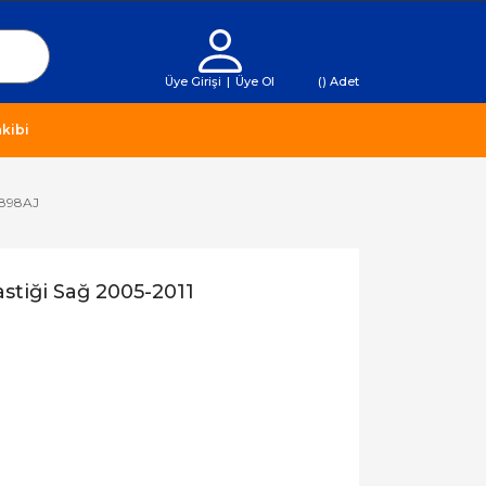
Üye Girişi
|
Üye Ol
(
) Adet
kibi
0898AJ
stiği Sağ 2005-2011