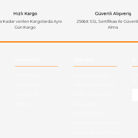
Hızlı Kargo
Güvenli Alışveriş
'a Kadar verilen Kargolarda Aynı
256bit SSL Sertifikası ile Güvenl
Gün Kargo
Alma
Gönder
Kurumsal
Alışveriş
E-
Hakkımızda
Satış Sözleşmesi
Ha
ve 
Kargo Takibi
Ödeme ve Teslimat
Yeni Üyelik
Gizlilik ve Güvenlik
İletişim
İade ve İptal
Garanti Şartları
Hesap Numaralarımız
Havale Bildirim Formu