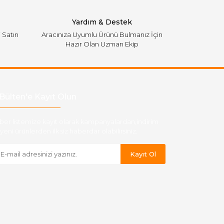
Yardım & Destek
i Satın
Aracınıza Uyumlu Ürünü Bulmanız İçin
Hazır Olan Uzman Ekip
Bülten'e Kayıt Olun
ber listemize kayıt olarak kampanyalardan,indirim
yeni ürünlerden ilk siz haberdar olabilirsiniz.
Kayıt Ol