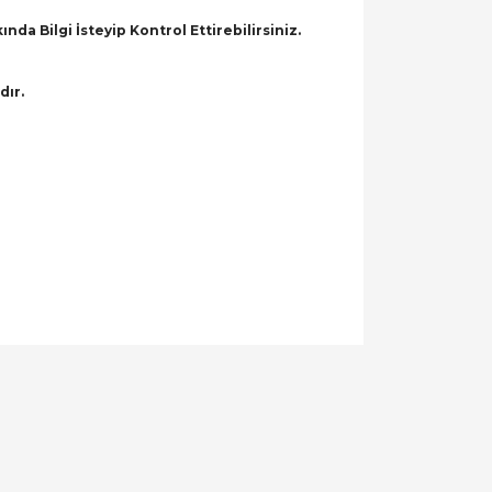
a Bilgi İsteyip Kontrol Ettirebilirsiniz.
dır.
llanarak tarafımıza iletebilirsiniz.