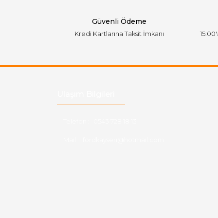
Bu ürüne benzer farklı alternatifler olmalı.
Güvenli Ödeme
Kredi Kartlarına Taksit İmkanı
15:00
Ulaşım Bilgileri
Telefon :
0543 728 18 13
Mail :
fordkayseri@hotmail.com