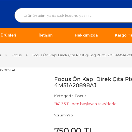
ı Ürünleri
İletişim
Hakkımızda
Kargo Ta
ı
Focus
Focus Ön Kapı Direk Çıta Plastiği Sağ 2005-2011 4M51A2
Focus Ön Kapı Direk Çıta Pla
4M51A20898AJ
Kategori
Focus
*141,35 TL den başlayan taksitlerle!
Yorum Yap
750,00 TL