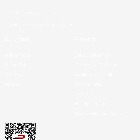
Telefon :
0543 728 18 13
Mail :
fordkayseri@hotmail.com
Kurumsal
Alışveriş
Hakkımızda
Satış Sözleşmesi
Kargo Takibi
Ödeme ve Teslimat
Yeni Üyelik
Gizlilik ve Güvenlik
İletişim
İade ve İptal
Garanti Şartları
Hesap Numaralarımız
Havale Bildirim Formu