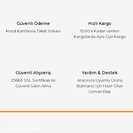
Ürün bilgilerinde hatalar bulunuyor.
Ürün fiyatı diğer sitelerden daha pahalı.
Güvenli Ödeme
Hızlı Kargo
Bu ürüne benzer farklı alternatifler olmalı.
Kredi Kartlarına Taksit İmkanı
15:00'a Kadar verilen
Kargolarda Aynı Gün Kargo
Gönder
Güvenli Alışveriş
Yardım & Destek
256bit SSL Sertifikası ile
Aracınıza Uyumlu Ürünü
Güvenli Satın Alma
Bulmanız İçin Hazır Olan
Uzman Ekip
Ulaşım Bilgileri