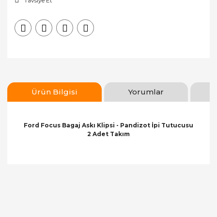
Tavsiye Et
Ürün Bilgisi
Yorumlar
Ford Focus Bagaj Askı Klipsi - Pandizot İpi Tutucusu
2 Adet Takım
Bu ürünün fiyat bilgisi, resim, ürün açıklamalarında
ve diğer konularda yetersiz gördüğünüz noktaları
Bu ürüne ilk yorumu siz yapın!
öneri formunu kullanarak tarafımıza iletebilirsiniz.
Görüş ve önerileriniz için teşekkür ederiz.
Yorum Yaz
Ürün resmi kalitesiz, bozuk veya görüntülenemiyor.
Ürün açıklamasında eksik bilgiler bulunuyor.