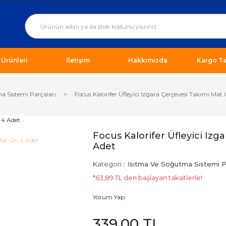
ı Ürünleri
İletişim
Hakkımızda
Kargo Ta
a Sistemi Parçaları
Focus Kalorifer Üfleyici Izgara Çerçevesi Takımı Mat 
Focus Kalorifer Üfleyici Izg
Adet
Kategori
Isıtma Ve Soğutma Sistemi Pa
*63,89 TL den başlayan taksitlerle!
Yorum Yap
339,00 TL