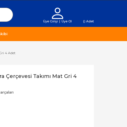
Üye Girişi
|
Üye Ol
(
) Adet
kibi
Gri 4 Adet
ara Çerçevesi Takımı Mat Gri 4
rçaları