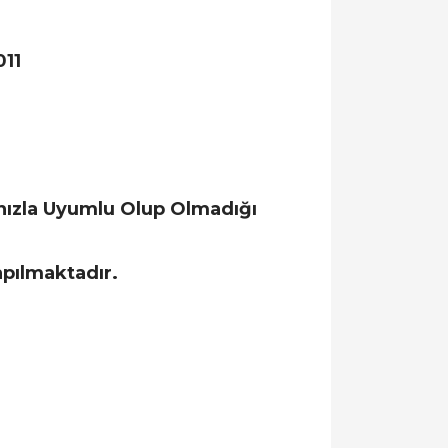
011
nızla Uyumlu Olup Olmadığı
apılmaktadır.
llanarak tarafımıza iletebilirsiniz.