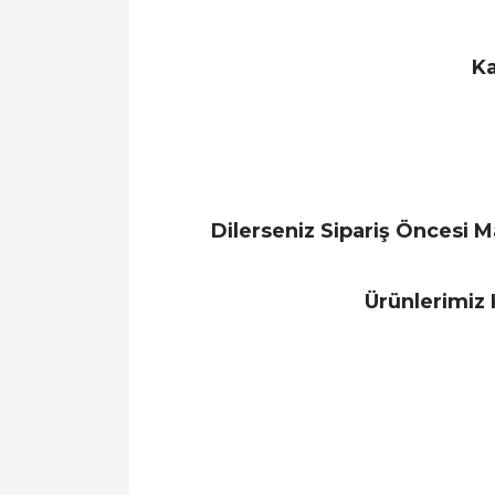
Ka
Dilerseniz Sipariş Öncesi
Ürünlerimiz 
Bu ürünün fiyat bilgisi, resim, ürün açıklamal
Görüş ve önerileriniz için teşekkür ederiz.