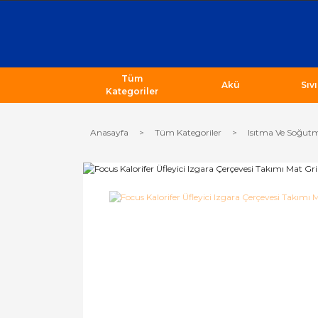
Tüm
Akü
Sıv
Kategoriler
Anasayfa
Tüm Kategoriler
Isıtma Ve Soğutm