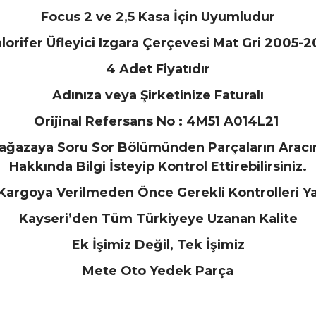
Focus 2 ve 2,5 Kasa İçin Uyumludur
lorifer Üfleyici Izgara Çerçevesi Mat Gri 2005-2
4 Adet Fiyatıdır
Adınıza veya Şirketinize Faturalı
Orijinal Refersans No : 4M51 A014L21
 Mağazaya Soru Sor Bölümünden Parçaların Aracı
Hakkında Bilgi İsteyip Kontrol Ettirebilirsiniz.
Kargoya Verilmeden Önce Gerekli Kontrolleri Y
Kayseri’den Tüm Türkiyeye Uzanan Kalite
Ek İşimiz Değil, Tek İşimiz
Mete Oto Yedek Parça
arında ve diğer konularda yetersiz gördüğünüz noktaları öneri formunu ku