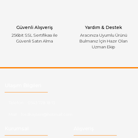
Gönder
Güvenli Alışveriş
Yardım & Destek
256bit SSL Sertifikası ile
Aracınıza Uyumlu Ürünü
Güvenli Satın Alma
Bulmanız İçin Hazır Olan
Uzman Ekip
Ulaşım Bilgileri
Telefon :
0543 728 18 13
Mail :
fordkayseri@hotmail.com
Kurumsal
Alışveriş