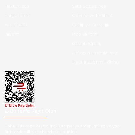
Hakkımızda
Satış Sözleşmesi
Kargo Takibi
Ödeme ve Teslimat
Yeni Üyelik
Gizlilik ve Güvenlik
İletişim
İade ve İptal
Garanti Şartları
Hesap Numaralarımız
Havale Bildirim Formu
E-Bülten'e Kayıt Olun
Haber listemize kayıt olarak kampanyalardan,indirim ve yeni
ürünlerden ilk siz haberdar olabilirsiniz.