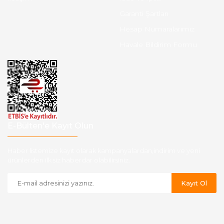
Garanti Şartları
Hesap Numaralarımız
Havale Bildirim Formu
E-Bülten'e Kayıt Olun
Haber listemize kayıt olarak kampanyalardan,indirim ve yeni
ürünlerden ilk siz haberdar olabilirsiniz.
Kayıt Ol