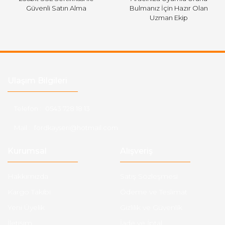
Güvenli Satın Alma
Bulmanız İçin Hazır Olan
Uzman Ekip
Ulaşım Bilgileri
Telefon :
0543 728 18 13
Mail :
fordkayseri@hotmail.com
Kurumsal
Alışveriş
Hakkımızda
Satış Sözleşmesi
Kargo Takibi
Ödeme ve Teslimat
Yeni Üyelik
Gizlilik ve Güvenlik
İletişim
İade ve İptal