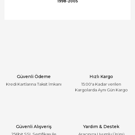
1998-2005
Bu ürünün fiyat bilgisi, resim, ürün açıklamalarında
ve diğer konularda yetersiz gördüğünüz noktaları
Bu ürüne ilk yorumu siz yapın!
öneri formunu kullanarak tarafımıza iletebilirsiniz.
Görüş ve önerileriniz için teşekkür ederiz.
Yorum Yaz
Ürün resmi kalitesiz, bozuk veya görüntülenemiyor.
Ürün açıklamasında eksik bilgiler bulunuyor.
Ürün bilgilerinde hatalar bulunuyor.
Ürün fiyatı diğer sitelerden daha pahalı.
Güvenli Ödeme
Hızlı Kargo
Bu ürüne benzer farklı alternatifler olmalı.
Kredi Kartlarına Taksit İmkanı
15:00'a Kadar verilen
Kargolarda Aynı Gün Kargo
Gönder
Güvenli Alışveriş
Yardım & Destek
256bit SSL Sertifikası ile
Aracınıza Uyumlu Ürünü