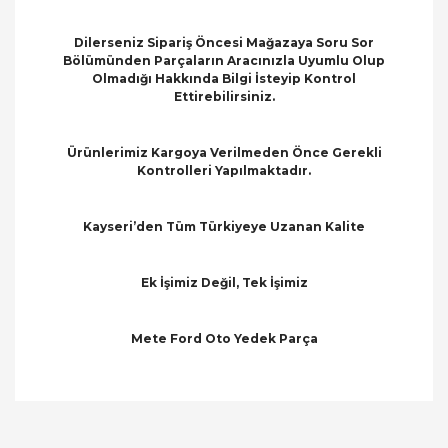
Dilerseniz Sipariş Öncesi Mağazaya Soru Sor
Bölümünden Parçaların Aracınızla Uyumlu Olup
Olmadığı Hakkında Bilgi İsteyip Kontrol
Ettirebilirsiniz.
Ürünlerimiz Kargoya Verilmeden Önce Gerekli
Kontrolleri Yapılmaktadır.
Kayseri’den Tüm Türkiyeye Uzanan Kalite
Ek İşimiz Değil, Tek İşimiz
Mete Ford Oto Yedek Parça
Bu ürünün fiyat bilgisi, resim, ürün açıklamalarında
ve diğer konularda yetersiz gördüğünüz noktaları
Bu ürüne ilk yorumu siz yapın!
öneri formunu kullanarak tarafımıza iletebilirsiniz.
Görüş ve önerileriniz için teşekkür ederiz.