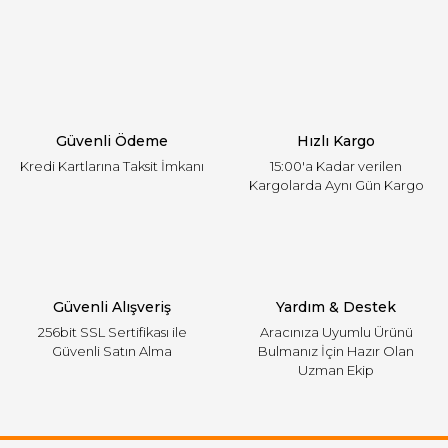
Yorum Yaz
Ürün resmi kalitesiz, bozuk veya görüntülenemiyor.
Ürün açıklamasında eksik bilgiler bulunuyor.
Ürün bilgilerinde hatalar bulunuyor.
Ürün fiyatı diğer sitelerden daha pahalı.
Güvenli Ödeme
Hızlı Kargo
Bu ürüne benzer farklı alternatifler olmalı.
Kredi Kartlarına Taksit İmkanı
15:00'a Kadar verilen
Kargolarda Aynı Gün Kargo
Gönder
Güvenli Alışveriş
Yardım & Destek
256bit SSL Sertifikası ile
Aracınıza Uyumlu Ürünü
Güvenli Satın Alma
Bulmanız İçin Hazır Olan
Uzman Ekip