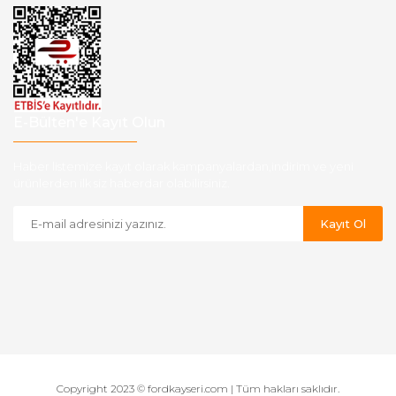
E-Bülten'e Kayıt Olun
Haber listemize kayıt olarak kampanyalardan,indirim ve yeni
ürünlerden ilk siz haberdar olabilirsiniz.
Kayıt Ol
Copyright 2023 © fordkayseri.com | Tüm hakları saklıdır.