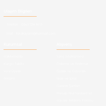
Ulaşım Bilgileri
Telefon :
0543 728 18 13
Mail :
fordkayseri@hotmail.com
Kurumsal
Alışveriş
Hakkımızda
Satış Sözleşmesi
Kargo Takibi
Ödeme ve Teslimat
Yeni Üyelik
Gizlilik ve Güvenlik
İletişim
İade ve İptal
Garanti Şartları
Hesap Numaralarımız
Havale Bildirim Formu