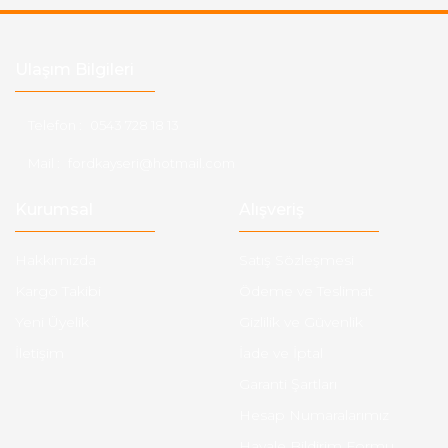
Ulaşım Bilgileri
Telefon :
0543 728 18 13
Mail :
fordkayseri@hotmail.com
Kurumsal
Alışveriş
Hakkımızda
Satış Sözleşmesi
Kargo Takibi
Ödeme ve Teslimat
Yeni Üyelik
Gizlilik ve Güvenlik
İletişim
İade ve İptal
Garanti Şartları
Hesap Numaralarımız
Havale Bildirim Formu