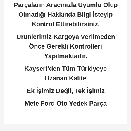
Parçaların Aracınızla Uyumlu Olup
Olmadığı Hakkında Bilgi İsteyip
Kontrol Ettirebilirsiniz.
Ürünlerimiz Kargoya Verilmeden
Önce Gerekli Kontrolleri
Yapılmaktadır.
Kayseri’den Tüm Türkiyeye
Uzanan Kalite
Ek İşimiz Değil, Tek İşimiz
Mete Ford Oto Yedek Parça
Bu ürünün fiyat bilgisi, resim, ürün açıklamalarında
ve diğer konularda yetersiz gördüğünüz noktaları
Bu ürüne ilk yorumu siz yapın!
öneri formunu kullanarak tarafımıza iletebilirsiniz.