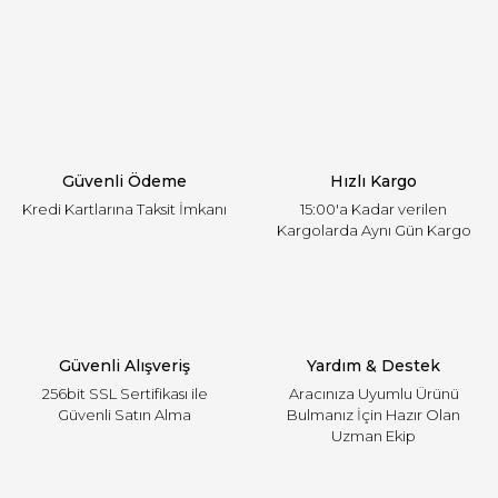
Görüş ve önerileriniz için teşekkür ederiz.
Yorum Yaz
Ürün resmi kalitesiz, bozuk veya görüntülenemiyor.
Ürün açıklamasında eksik bilgiler bulunuyor.
Ürün bilgilerinde hatalar bulunuyor.
Ürün fiyatı diğer sitelerden daha pahalı.
Güvenli Ödeme
Hızlı Kargo
Bu ürüne benzer farklı alternatifler olmalı.
Kredi Kartlarına Taksit İmkanı
15:00'a Kadar verilen
Kargolarda Aynı Gün Kargo
Gönder
Güvenli Alışveriş
Yardım & Destek
256bit SSL Sertifikası ile
Aracınıza Uyumlu Ürünü
Güvenli Satın Alma
Bulmanız İçin Hazır Olan
Uzman Ekip