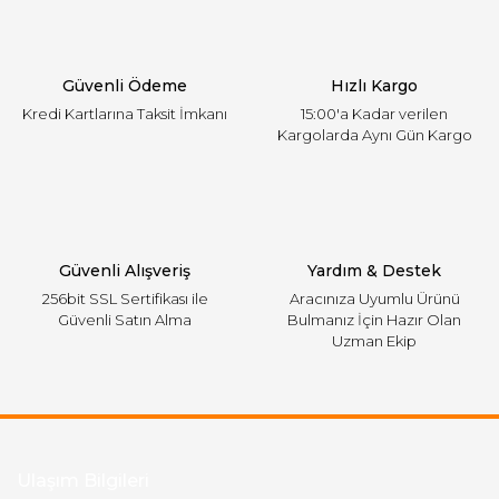
Ürün bilgilerinde hatalar bulunuyor.
Ürün fiyatı diğer sitelerden daha pahalı.
Güvenli Ödeme
Hızlı Kargo
Bu ürüne benzer farklı alternatifler olmalı.
Kredi Kartlarına Taksit İmkanı
15:00'a Kadar verilen
Kargolarda Aynı Gün Kargo
Gönder
Güvenli Alışveriş
Yardım & Destek
256bit SSL Sertifikası ile
Aracınıza Uyumlu Ürünü
Güvenli Satın Alma
Bulmanız İçin Hazır Olan
Uzman Ekip
Ulaşım Bilgileri