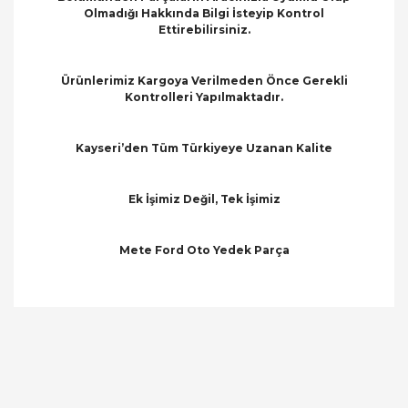
Olmadığı Hakkında Bilgi İsteyip Kontrol
Ettirebilirsiniz.
Ürünlerimiz Kargoya Verilmeden Önce Gerekli
Kontrolleri Yapılmaktadır.
Kayseri’den Tüm Türkiyeye Uzanan Kalite
Ek İşimiz Değil, Tek İşimiz
Mete Ford Oto Yedek Parça
Bu ürünün fiyat bilgisi, resim, ürün açıklamalarında
ve diğer konularda yetersiz gördüğünüz noktaları
Bu ürüne ilk yorumu siz yapın!
öneri formunu kullanarak tarafımıza iletebilirsiniz.
Görüş ve önerileriniz için teşekkür ederiz.
Yorum Yaz
Ürün resmi kalitesiz, bozuk veya görüntülenemiyor.
Ürün açıklamasında eksik bilgiler bulunuyor.