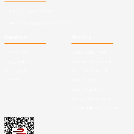
Telefon :
0543 728 18 13
Mail :
fordkayseri@hotmail.com
Kurumsal
Alışveriş
Hakkımızda
Satış Sözleşmesi
Kargo Takibi
Ödeme ve Teslimat
Yeni Üyelik
Gizlilik ve Güvenlik
İletişim
İade ve İptal
Garanti Şartları
Hesap Numaralarımız
Havale Bildirim Formu