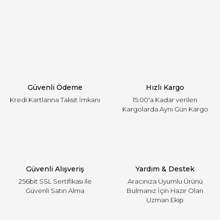
Görüş ve önerileriniz için teşekkür ederiz.
Yorum Yaz
Ürün resmi kalitesiz, bozuk veya görüntülenemiyor.
Ürün açıklamasında eksik bilgiler bulunuyor.
Ürün bilgilerinde hatalar bulunuyor.
Ürün fiyatı diğer sitelerden daha pahalı.
Güvenli Ödeme
Hızlı Kargo
Bu ürüne benzer farklı alternatifler olmalı.
Kredi Kartlarına Taksit İmkanı
15:00'a Kadar verilen
Kargolarda Aynı Gün Kargo
Gönder
Güvenli Alışveriş
Yardım & Destek
256bit SSL Sertifikası ile
Aracınıza Uyumlu Ürünü
Güvenli Satın Alma
Bulmanız İçin Hazır Olan
Uzman Ekip