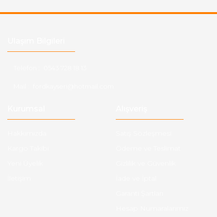
Ulaşım Bilgileri
Telefon :
0543 728 18 13
Mail :
fordkayseri@hotmail.com
Kurumsal
Alışveriş
Hakkımızda
Satış Sözleşmesi
Kargo Takibi
Ödeme ve Teslimat
Yeni Üyelik
Gizlilik ve Güvenlik
İletişim
İade ve İptal
Garanti Şartları
Hesap Numaralarımız