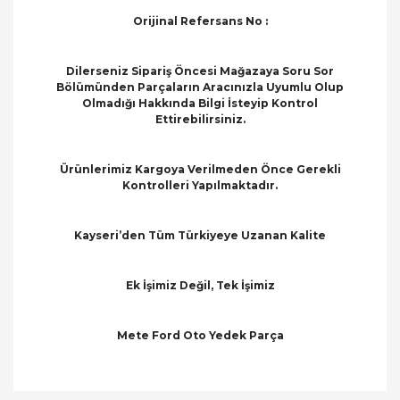
Orijinal Refersans No :
Dilerseniz Sipariş Öncesi Mağazaya Soru Sor
Bölümünden Parçaların Aracınızla Uyumlu Olup
Olmadığı Hakkında Bilgi İsteyip Kontrol
Ettirebilirsiniz.
Ürünlerimiz Kargoya Verilmeden Önce Gerekli
Kontrolleri Yapılmaktadır.
Kayseri’den Tüm Türkiyeye Uzanan Kalite
Ek İşimiz Değil, Tek İşimiz
Mete Ford Oto Yedek Parça
Bu ürünün fiyat bilgisi, resim, ürün açıklamalarında
ve diğer konularda yetersiz gördüğünüz noktaları
Bu ürüne ilk yorumu siz yapın!
öneri formunu kullanarak tarafımıza iletebilirsiniz.