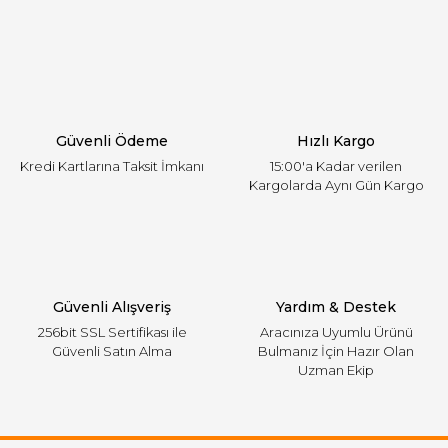
Yorum Yaz
Ürün resmi kalitesiz, bozuk veya görüntülenemiyor.
Ürün açıklamasında eksik bilgiler bulunuyor.
Ürün bilgilerinde hatalar bulunuyor.
Ürün fiyatı diğer sitelerden daha pahalı.
Güvenli Ödeme
Hızlı Kargo
Bu ürüne benzer farklı alternatifler olmalı.
Kredi Kartlarına Taksit İmkanı
15:00'a Kadar verilen
Kargolarda Aynı Gün Kargo
Gönder
Güvenli Alışveriş
Yardım & Destek
256bit SSL Sertifikası ile
Aracınıza Uyumlu Ürünü
Güvenli Satın Alma
Bulmanız İçin Hazır Olan
Uzman Ekip