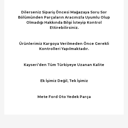
Dilerseniz Sipariş Öncesi Mağazaya Soru Sor
Bölümünden Parçaların Aracınızla Uyumlu Olup
Olmadığı Hakkında Bilgi İsteyip Kontrol
Ettirebilirsiniz.
Ürünlerimiz Kargoya Verilmeden Önce Gerekli
Kontrolleri Yapılmaktadır.
Kayseri’den Tüm Türkiyeye Uzanan Kalite
Ek İşimiz Değil, Tek İşimiz
Mete Ford Oto Yedek Parça
Bu ürünün fiyat bilgisi, resim, ürün açıklamalarında
ve diğer konularda yetersiz gördüğünüz noktaları
Bu ürüne ilk yorumu siz yapın!
öneri formunu kullanarak tarafımıza iletebilirsiniz.
Görüş ve önerileriniz için teşekkür ederiz.