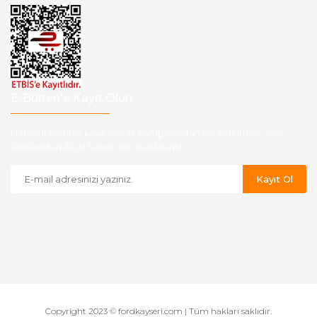
E-Bülten'e Kayıt Olun
Haber listemize kayıt olarak kampanyalardan,indirim ve yeni
ürünlerden ilk siz haberdar olabilirsiniz.
Kayıt Ol
Copyright 2023 © fordkayseri.com | Tüm hakları saklıdır.