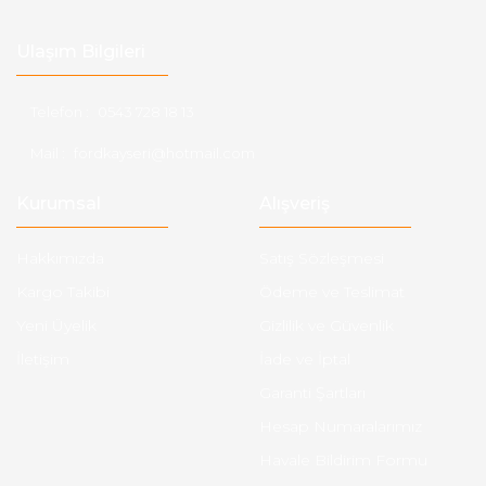
Ulaşım Bilgileri
Telefon :
0543 728 18 13
Mail :
fordkayseri@hotmail.com
Kurumsal
Alışveriş
Hakkımızda
Satış Sözleşmesi
Kargo Takibi
Ödeme ve Teslimat
Yeni Üyelik
Gizlilik ve Güvenlik
İletişim
İade ve İptal
Garanti Şartları
Hesap Numaralarımız
Havale Bildirim Formu