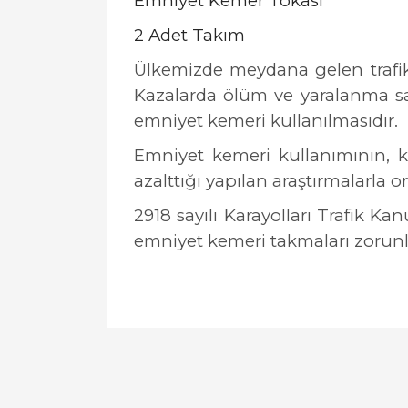
Emniyet Kemer Tokası
2 Adet Takım
Ülkemizde meydana gelen trafik
Kazalarda ölüm ve yaralanma say
emniyet kemeri kullanılmasıdır.
Emniyet kemeri kullanımının, k
azalttığı yapılan araştırmalarla 
2918 sayılı Karayolları Trafik K
emniyet kemeri takmaları zorun
Bu ürünün fiyat bilgisi, resim, ürün açıklamal
Görüş ve önerileriniz için teşekkür ederiz.
Ürün resmi kalitesiz, bozuk veya görüntülen
Ürün açıklamasında eksik bilgiler bulunuyor.