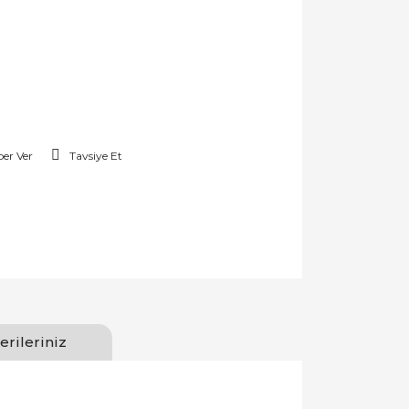
er Ver
Tavsiye Et
erileriniz