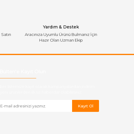
Yardım & Destek
i Satın
Aracınıza Uyumlu Ürünü Bulmanız İçin
Hazır Olan Uzman Ekip
Bülten'e Kayıt Olun
ber listemize kayıt olarak kampanyalardan,indirim
yeni ürünlerden ilk siz haberdar olabilirsiniz.
Kayıt Ol