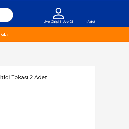
Üye Girişi
|
Üye Ol
(
) Adet
kibi
ici Tokası 2 Adet