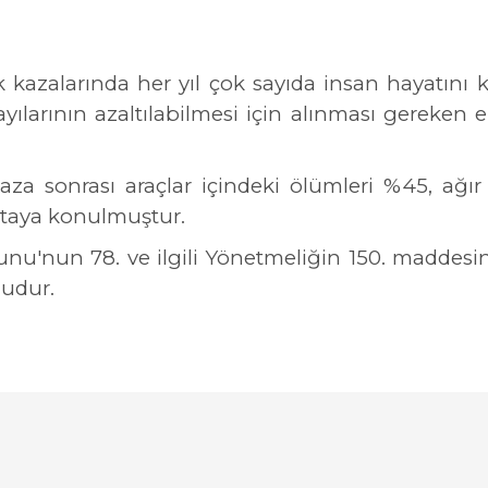
 kazalarında her yıl çok sayıda insan hayatını 
ılarının azaltılabilmesi için alınması gereken e
aza sonrası araçlar içindeki ölümleri %45, ağır
ortaya konulmuştur.
anunu'nun 78. ve ilgili Yönetmeliğin 150. maddesi
ludur.
arında ve diğer konularda yetersiz gördüğünüz noktaları öneri formunu ku
Bu ürüne ilk yorumu siz yapın!
emiyor.
Yorum Yaz