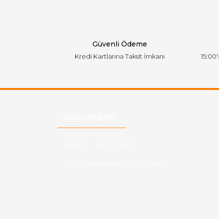
Ürün bilgilerinde hatalar bulunuyor.
Ürün fiyatı diğer sitelerden daha pahalı.
Bu ürüne benzer farklı alternatifler olmalı.
Güvenli Ödeme
Kredi Kartlarına Taksit İmkanı
15:00
Ulaşım Bilgileri
Telefon :
0543 728 18 13
Mail :
fordkayseri@hotmail.com