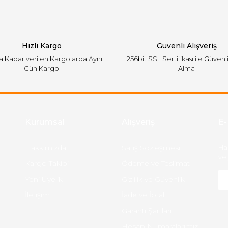
Hızlı Kargo
Güvenli Alışveriş
'a Kadar verilen Kargolarda Aynı
256bit SSL Sertifikası ile Güvenl
Gün Kargo
Alma
Gönder
Kurumsal
Alışveriş
E-
Hakkımızda
Satış Sözleşmesi
Ha
ve 
Kargo Takibi
Ödeme ve Teslimat
Yeni Üyelik
Gizlilik ve Güvenlik
İletişim
İade ve İptal
Garanti Şartları
Hesap Numaralarımız