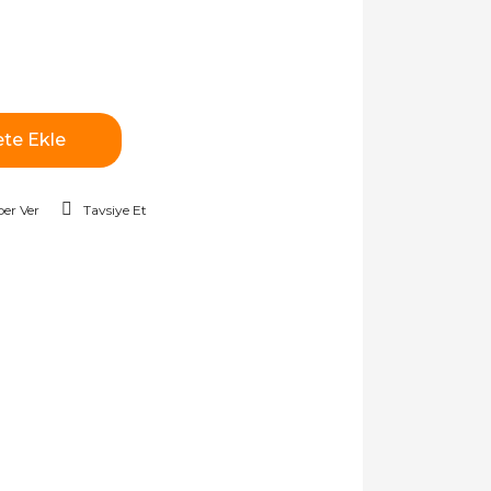
te Ekle
er Ver
Tavsiye Et