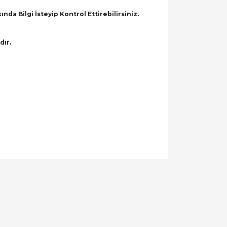
a Bilgi İsteyip Kontrol Ettirebilirsiniz.
dır.
llanarak tarafımıza iletebilirsiniz.