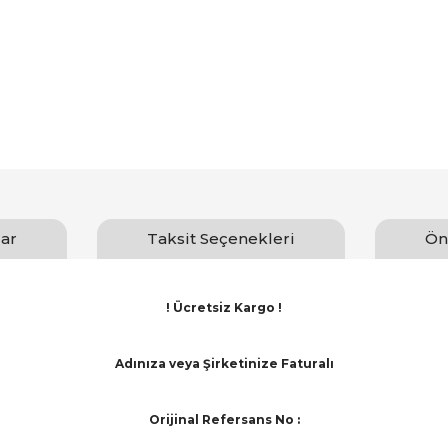
ar
Taksit Seçenekleri
Ön
! Ücretsiz Kargo !
Adınıza veya Şirketinize Faturalı
Orijinal Refersans No :