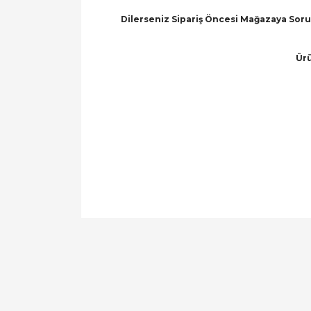
Dilerseniz Sipariş Öncesi Mağazaya Soru 
Ürü
Bu ürünün fiyat bilgisi, resim, ürün açıklamal
Görüş ve önerileriniz için teşekkür ederiz.
Ürün resmi kalitesiz, bozuk veya görüntülen
Ürün açıklamasında eksik bilgiler bulunuyor.
Ürün bilgilerinde hatalar bulunuyor.
Ürün fiyatı diğer sitelerden daha pahalı.