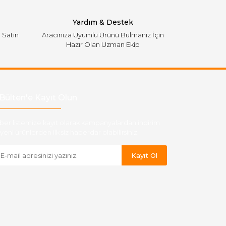
Yardım & Destek
i Satın
Aracınıza Uyumlu Ürünü Bulmanız İçin
Hazır Olan Uzman Ekip
Bülten'e Kayıt Olun
ber listemize kayıt olarak kampanyalardan,indirim
yeni ürünlerden ilk siz haberdar olabilirsiniz.
Kayıt Ol