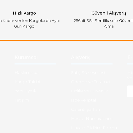
Hızlı Kargo
Güvenli Alışveriş
'a Kadar verilen Kargolarda Aynı
256bit SSL Sertifikası ile Güvenl
Gün Kargo
Alma
Gönder
Kurumsal
Alışveriş
E-
Hakkımızda
Satış Sözleşmesi
Ha
ve 
Kargo Takibi
Ödeme ve Teslimat
Yeni Üyelik
Gizlilik ve Güvenlik
İletişim
İade ve İptal
Garanti Şartları
Hesap Numaralarımız
Havale Bildirim Formu