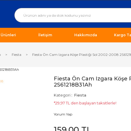
ı Ürünleri
İletişim
Hakkımızda
Kargo Ta
ı
Fiesta
Fiesta Ön Cam Izgara Köşe Plastiği Sol 2002-2008 2S612
Fiesta Ön Cam Izgara Köşe P
2S61218B31Ah
Kategori
Fiesta
*29,97 TL den başlayan taksitlerle!
Yorum Yap
159,00 TL