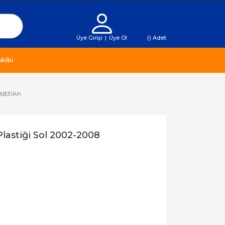
Üye Girişi
|
Üye Ol
(
) Adet
kibi
18B31Ah
lastiği Sol 2002-2008