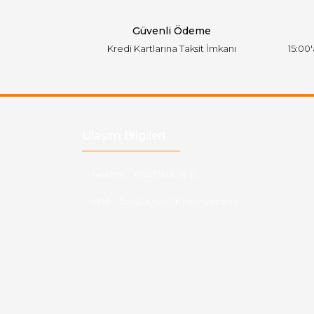
Bu ürüne benzer farklı alternatifler olmalı.
Güvenli Ödeme
Kredi Kartlarına Taksit İmkanı
15:00
Ulaşım Bilgileri
Telefon :
0543 728 18 13
Mail :
fordkayseri@hotmail.com