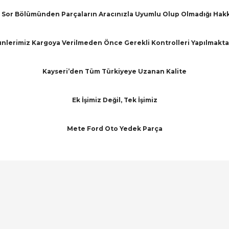
Sor Bölümünden Parçaların Aracınızla Uyumlu Olup Olmadığı Hakkınd
nlerimiz Kargoya Verilmeden Önce Gerekli Kontrolleri Yapılmakta
Kayseri’den Tüm Türkiyeye Uzanan Kalite
Ek İşimiz Değil, Tek İşimiz
Mete Ford Oto Yedek Parça
arında ve diğer konularda yetersiz gördüğünüz noktaları öneri formunu ku
Bu ürüne ilk yorumu siz yapın!
emiyor.
Yorum Yaz