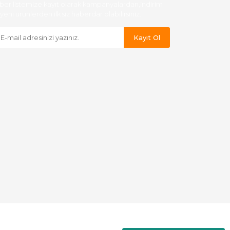
ber listemize kayıt olarak kampanyalardan,indirim
yeni ürünlerden ilk siz haberdar olabilirsiniz.
Kayıt Ol