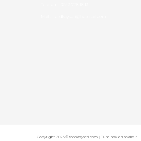
Telefon :
0543 728 18 13
Mail :
fordkayseri@hotmail.com
Copyright 2023 © fordkayseri.com | Tüm hakları saklıdır.