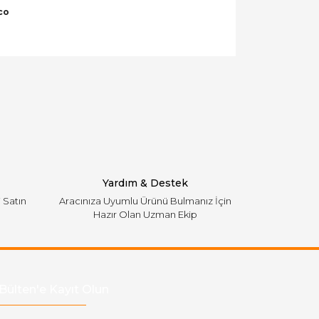
co
llanarak tarafımıza iletebilirsiniz.
Yardım & Destek
i Satın
Aracınıza Uyumlu Ürünü Bulmanız İçin
Hazır Olan Uzman Ekip
Bülten'e Kayıt Olun