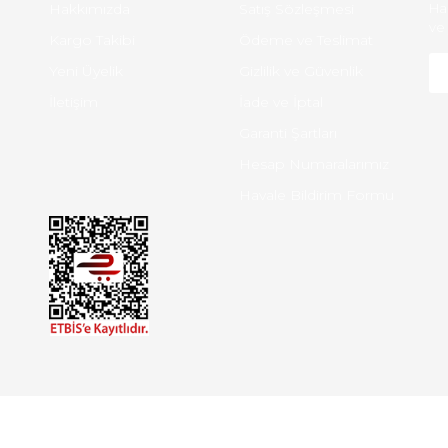
Hakkımızda
Satış Sözleşmesi
Ha
ve 
Kargo Takibi
Ödeme ve Teslimat
Yeni Üyelik
Gizlilik ve Güvenlik
İletişim
İade ve İptal
Garanti Şartları
Hesap Numaralarımız
Havale Bildirim Formu