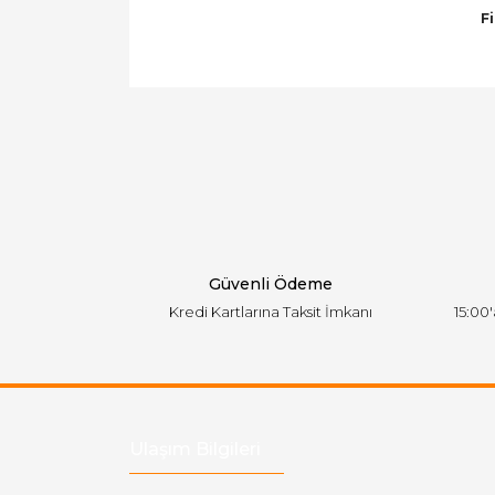
F
Bu ürünün fiyat bilgisi, resim, ürün açıklamal
Görüş ve önerileriniz için teşekkür ederiz.
Ürün resmi kalitesiz, bozuk veya görüntülen
Ürün açıklamasında eksik bilgiler bulunuyor.
Ürün bilgilerinde hatalar bulunuyor.
Ürün fiyatı diğer sitelerden daha pahalı.
Bu ürüne benzer farklı alternatifler olmalı.
Güvenli Ödeme
Kredi Kartlarına Taksit İmkanı
15:00
Ulaşım Bilgileri