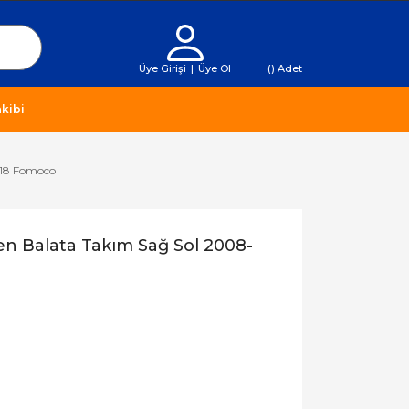
Üye Girişi
|
Üye Ol
(
) Adet
kibi
018 Fomoco
en Balata Takım Sağ Sol 2008-