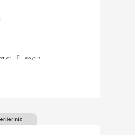
er Ver
Tavsiye Et
erileriniz