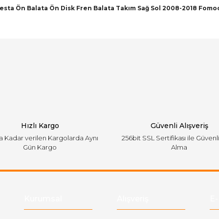
iesta Ön Balata Ön Disk Fren Balata Takım Sağ Sol 2008-2018 Fomo
arında ve diğer konularda yetersiz gördüğünüz noktaları öneri formunu ku
Bu ürüne ilk yorumu siz yapın!
emiyor.
Yorum Yaz
Hızlı Kargo
Güvenli Alışveriş
'a Kadar verilen Kargolarda Aynı
256bit SSL Sertifikası ile Güvenl
Gün Kargo
Alma
Gönder
Kurumsal
Alışveriş
E-