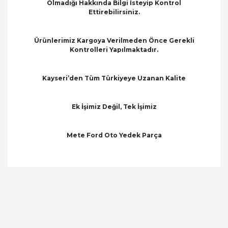
Olmadığı Hakkında Bilgi İsteyip Kontrol
Ettirebilirsiniz.
Ürünlerimiz Kargoya Verilmeden Önce Gerekli
Kontrolleri Yapılmaktadır.
Kayseri’den Tüm Türkiyeye Uzanan Kalite
Ek İşimiz Değil, Tek İşimiz
Mete Ford Oto Yedek Parça
Bu ürünün fiyat bilgisi, resim, ürün açıklamalarında
ve diğer konularda yetersiz gördüğünüz noktaları
Bu ürüne ilk yorumu siz yapın!
öneri formunu kullanarak tarafımıza iletebilirsiniz.
Görüş ve önerileriniz için teşekkür ederiz.
Yorum Yaz
Ürün resmi kalitesiz, bozuk veya görüntülenemiyor.
Ürün açıklamasında eksik bilgiler bulunuyor.