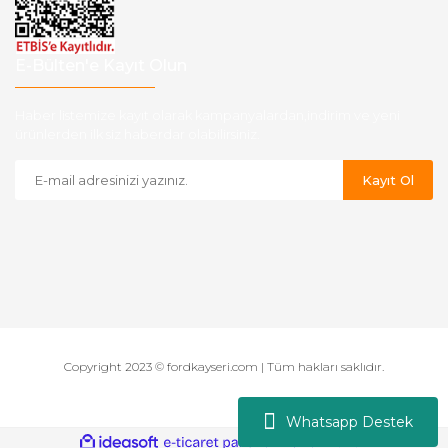
E-Bülten'e Kayıt Olun
Haber listemize kayıt olarak kampanyalardan,indirim ve yeni
ürünlerden ilk siz haberdar olabilirsiniz.
Kayıt Ol
Copyright 2023 © fordkayseri.com | Tüm hakları saklıdır.
Whatsapp Destek
ile
ideasoft
e-