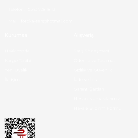
Telefon :
0543 728 18 13
Mail :
fordkayseri@hotmail.com
Kurumsal
Alışveriş
Hakkımızda
Satış Sözleşmesi
Kargo Takibi
Ödeme ve Teslimat
Yeni Üyelik
Gizlilik ve Güvenlik
İletişim
İade ve İptal
Garanti Şartları
Hesap Numaralarımız
Havale Bildirim Formu