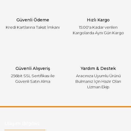
Ürün bilgilerinde hatalar bulunuyor.
Ürün fiyatı diğer sitelerden daha pahalı.
Güvenli Ödeme
Hızlı Kargo
Bu ürüne benzer farklı alternatifler olmalı.
Kredi Kartlarına Taksit İmkanı
15:00'a Kadar verilen
Kargolarda Aynı Gün Kargo
Gönder
Güvenli Alışveriş
Yardım & Destek
256bit SSL Sertifikası ile
Aracınıza Uyumlu Ürünü
Güvenli Satın Alma
Bulmanız İçin Hazır Olan
Uzman Ekip
Ulaşım Bilgileri