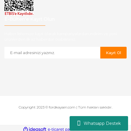
E-Bülten'e Kayıt Olun
Haber listemize kayıt olarak kampanyalardan,indirim ve yeni
ürünlerden ilk siz haberdar olabilirsiniz.
Kayıt Ol
Copyright 2023 © fordkayseri.com | Tüm hakları saklıdır.
Whatsapp Destek
ile
ideasoft
e-