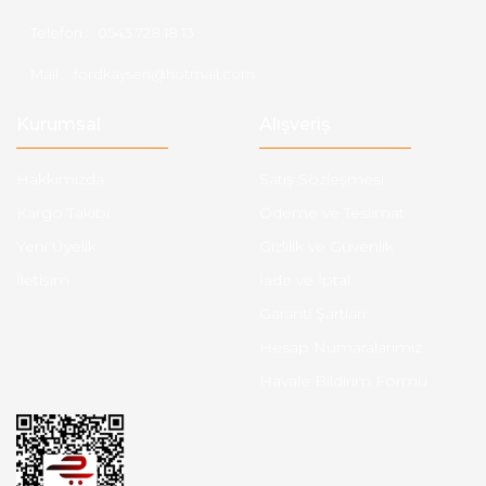
Telefon :
0543 728 18 13
Mail :
fordkayseri@hotmail.com
Kurumsal
Alışveriş
Hakkımızda
Satış Sözleşmesi
Kargo Takibi
Ödeme ve Teslimat
Yeni Üyelik
Gizlilik ve Güvenlik
İletişim
İade ve İptal
Garanti Şartları
Hesap Numaralarımız
Havale Bildirim Formu