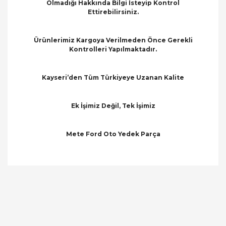
Olmadığı Hakkında Bilgi İsteyip Kontrol
Ettirebilirsiniz.
Ürünlerimiz Kargoya Verilmeden Önce Gerekli
Kontrolleri Yapılmaktadır.
Kayseri’den Tüm Türkiyeye Uzanan Kalite
Ek İşimiz Değil, Tek İşimiz
Mete Ford Oto Yedek Parça
Bu ürünün fiyat bilgisi, resim, ürün açıklamalarında
ve diğer konularda yetersiz gördüğünüz noktaları
Bu ürüne ilk yorumu siz yapın!
öneri formunu kullanarak tarafımıza iletebilirsiniz.
Görüş ve önerileriniz için teşekkür ederiz.
Yorum Yaz
Ürün resmi kalitesiz, bozuk veya görüntülenemiyor.
Ürün açıklamasında eksik bilgiler bulunuyor.