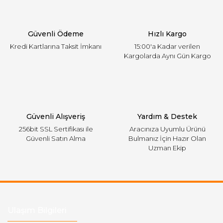
Ürün bilgilerinde hatalar bulunuyor.
Ürün fiyatı diğer sitelerden daha pahalı.
Güvenli Ödeme
Hızlı Kargo
Bu ürüne benzer farklı alternatifler olmalı.
Kredi Kartlarına Taksit İmkanı
15:00'a Kadar verilen
Kargolarda Aynı Gün Kargo
Gönder
Güvenli Alışveriş
Yardım & Destek
256bit SSL Sertifikası ile
Aracınıza Uyumlu Ürünü
Güvenli Satın Alma
Bulmanız İçin Hazır Olan
Uzman Ekip
Ulaşım Bilgileri