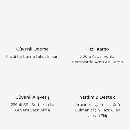
Görüş ve önerileriniz için teşekkür ederiz.
Yorum Yaz
Ürün resmi kalitesiz, bozuk veya görüntülenemiyor.
Ürün açıklamasında eksik bilgiler bulunuyor.
Ürün bilgilerinde hatalar bulunuyor.
Ürün fiyatı diğer sitelerden daha pahalı.
Güvenli Ödeme
Hızlı Kargo
Bu ürüne benzer farklı alternatifler olmalı.
Kredi Kartlarına Taksit İmkanı
15:00'a Kadar verilen
Kargolarda Aynı Gün Kargo
Gönder
Güvenli Alışveriş
Yardım & Destek
256bit SSL Sertifikası ile
Aracınıza Uyumlu Ürünü
Güvenli Satın Alma
Bulmanız İçin Hazır Olan
Uzman Ekip