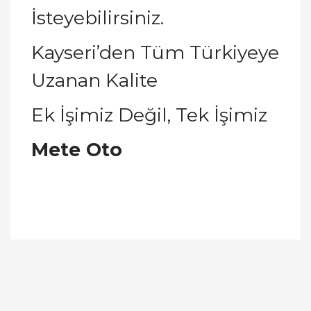
İsteyebilirsiniz.
Kayseri’den Tüm Türkiyeye
Uzanan Kalite
Ek İşimiz Değil, Tek İşimiz
Mete Oto
Bu ürünün fiyat bilgisi, resim, ürün açıklamalarında
ve diğer konularda yetersiz gördüğünüz noktaları
Bu ürüne ilk yorumu siz yapın!
öneri formunu kullanarak tarafımıza iletebilirsiniz.
Görüş ve önerileriniz için teşekkür ederiz.
Yorum Yaz
Ürün resmi kalitesiz, bozuk veya görüntülenemiyor.