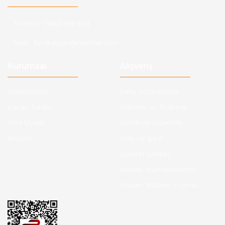
Telefon :
0543 728 18 13
Mail :
fordkayseri@hotmail.com
Kurumsal
Alışveriş
Hakkımızda
Satış Sözleşmesi
Kargo Takibi
Ödeme ve Teslimat
Yeni Üyelik
Gizlilik ve Güvenlik
İletişim
İade ve İptal
Garanti Şartları
Hesap Numaralarımız
Havale Bildirim Formu