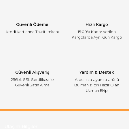
Ürün açıklamasında eksik bilgiler bulunuyor.
Ürün bilgilerinde hatalar bulunuyor.
Ürün fiyatı diğer sitelerden daha pahalı.
Güvenli Ödeme
Hızlı Kargo
Bu ürüne benzer farklı alternatifler olmalı.
Kredi Kartlarına Taksit İmkanı
15:00'a Kadar verilen
Kargolarda Aynı Gün Kargo
Gönder
Güvenli Alışveriş
Yardım & Destek
256bit SSL Sertifikası ile
Aracınıza Uyumlu Ürünü
Güvenli Satın Alma
Bulmanız İçin Hazır Olan
Uzman Ekip
Ulaşım Bilgileri