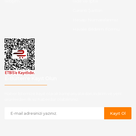
İletişim
İade ve İptal
Garanti Şartları
Hesap Numaralarımız
Havale Bildirim Formu
E-Bülten'e Kayıt Olun
Haber listemize kayıt olarak kampanyalardan,indirim ve yeni
ürünlerden ilk siz haberdar olabilirsiniz.
Kayıt Ol