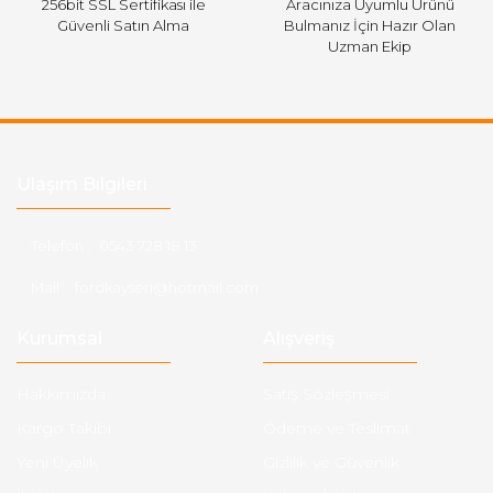
256bit SSL Sertifikası ile
Aracınıza Uyumlu Ürünü
Güvenli Satın Alma
Bulmanız İçin Hazır Olan
Uzman Ekip
Ulaşım Bilgileri
Telefon :
0543 728 18 13
Mail :
fordkayseri@hotmail.com
Kurumsal
Alışveriş
Hakkımızda
Satış Sözleşmesi
Kargo Takibi
Ödeme ve Teslimat
Yeni Üyelik
Gizlilik ve Güvenlik