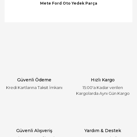
Mete Ford Oto Yedek Parça
Bu ürünün fiyat bilgisi, resim, ürün açıklamalarında
ve diğer konularda yetersiz gördüğünüz noktaları
Bu ürüne ilk yorumu siz yapın!
öneri formunu kullanarak tarafımıza iletebilirsiniz.
Görüş ve önerileriniz için teşekkür ederiz.
Yorum Yaz
Ürün resmi kalitesiz, bozuk veya görüntülenemiyor.
Ürün açıklamasında eksik bilgiler bulunuyor.
Ürün bilgilerinde hatalar bulunuyor.
Ürün fiyatı diğer sitelerden daha pahalı.
Güvenli Ödeme
Hızlı Kargo
Bu ürüne benzer farklı alternatifler olmalı.
Kredi Kartlarına Taksit İmkanı
15:00'a Kadar verilen
Kargolarda Aynı Gün Kargo
Gönder
Güvenli Alışveriş
Yardım & Destek