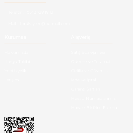
Telefon :
0543 728 18 13
Mail :
fordkayseri@hotmail.com
Kurumsal
Alışveriş
Hakkımızda
Satış Sözleşmesi
Kargo Takibi
Ödeme ve Teslimat
Yeni Üyelik
Gizlilik ve Güvenlik
İletişim
İade ve İptal
Garanti Şartları
Hesap Numaralarımız
Havale Bildirim Formu