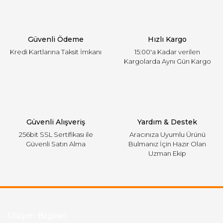
Ürün bilgilerinde hatalar bulunuyor.
Ürün fiyatı diğer sitelerden daha pahalı.
Güvenli Ödeme
Hızlı Kargo
Bu ürüne benzer farklı alternatifler olmalı.
Kredi Kartlarına Taksit İmkanı
15:00'a Kadar verilen
Kargolarda Aynı Gün Kargo
Gönder
Güvenli Alışveriş
Yardım & Destek
256bit SSL Sertifikası ile
Aracınıza Uyumlu Ürünü
Güvenli Satın Alma
Bulmanız İçin Hazır Olan
Uzman Ekip
Ulaşım Bilgileri