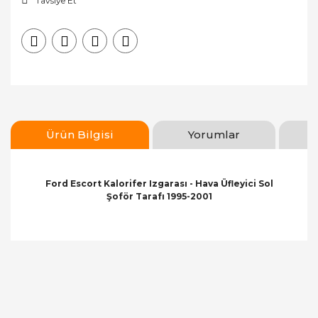
Tavsiye Et
Ürün Bilgisi
Yorumlar
Ford Escort Kalorifer Izgarası - Hava Üfleyici Sol
Şoför Tarafı 1995-2001
Bu ürünün fiyat bilgisi, resim, ürün açıklamalarında
ve diğer konularda yetersiz gördüğünüz noktaları
Bu ürüne ilk yorumu siz yapın!
öneri formunu kullanarak tarafımıza iletebilirsiniz.
Görüş ve önerileriniz için teşekkür ederiz.
Yorum Yaz
Ürün resmi kalitesiz, bozuk veya görüntülenemiyor.
Ürün açıklamasında eksik bilgiler bulunuyor.