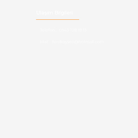
Ulaşım Bilgileri
Telefon :
0543 728 18 13
Mail :
fordkayseri@hotmail.com