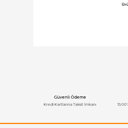
Ürü
Bu ürünün fiyat bilgisi, resim, ürün açıklamal
Görüş ve önerileriniz için teşekkür ederiz.
Ürün resmi kalitesiz, bozuk veya görüntülen
Ürün açıklamasında eksik bilgiler bulunuyor.
Ürün bilgilerinde hatalar bulunuyor.
Ürün fiyatı diğer sitelerden daha pahalı.
Bu ürüne benzer farklı alternatifler olmalı.
Güvenli Ödeme
Kredi Kartlarına Taksit İmkanı
15:00