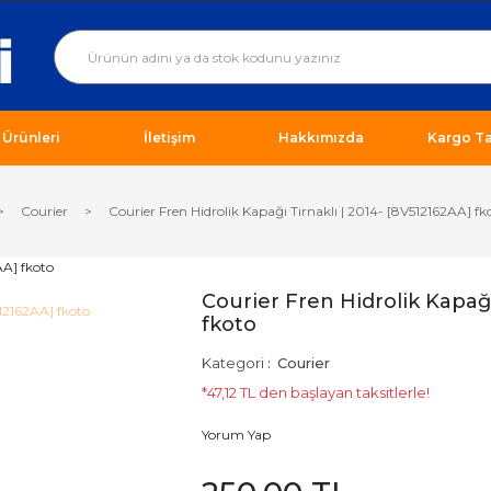
ı Ürünleri
İletişim
Hakkımızda
Kargo Ta
Courier
Courier Fren Hidrolik Kapağı Tırnaklı | 2014- [8V512162AA] fk
Courier Fren Hidrolik Kapağı
fkoto
Kategori
Courier
*47,12 TL den başlayan taksitlerle!
Yorum Yap