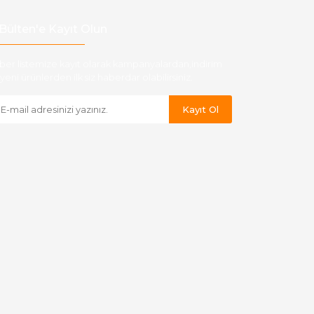
Bülten'e Kayıt Olun
ber listemize kayıt olarak kampanyalardan,indirim
yeni ürünlerden ilk siz haberdar olabilirsiniz.
Kayıt Ol