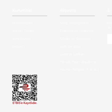
Kurumsal
Alışveriş
E-
Hakkımızda
Satış Sözleşmesi
Ha
ve 
Kargo Takibi
Ödeme ve Teslimat
Yeni Üyelik
Gizlilik ve Güvenlik
İletişim
İade ve İptal
Garanti Şartları
Hesap Numaralarımız
Havale Bildirim Formu