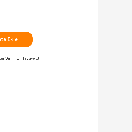
te Ekle
er Ver
Tavsiye Et