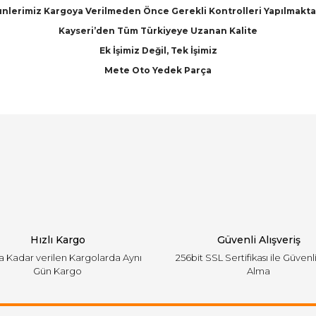
nlerimiz Kargoya Verilmeden Önce Gerekli Kontrolleri Yapılmakta
Kayseri’den Tüm Türkiyeye Uzanan Kalite
Ek İşimiz Değil, Tek İşimiz
Mete Oto Yedek Parça
arında ve diğer konularda yetersiz gördüğünüz noktaları öneri formunu ku
Bu ürüne ilk yorumu siz yapın!
emiyor.
Yorum Yaz
Hızlı Kargo
Güvenli Alışveriş
'a Kadar verilen Kargolarda Aynı
256bit SSL Sertifikası ile Güvenl
Gün Kargo
Alma
Gönder