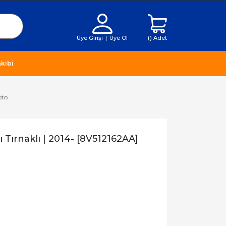
Üye Girişi
|
Üye Ol
(
) Adet
kibi
oto
 Tırnaklı | 2014- [8V512162AA]