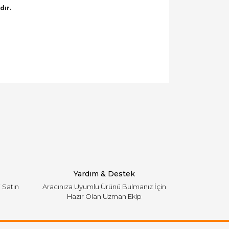
dır.
llanarak tarafımıza iletebilirsiniz.
Yardım & Destek
i Satın
Aracınıza Uyumlu Ürünü Bulmanız İçin
Hazır Olan Uzman Ekip