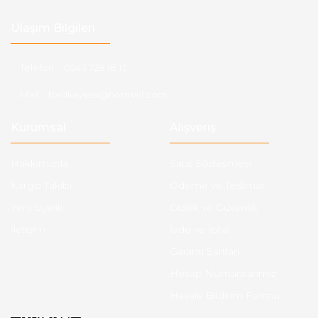
Ulaşım Bilgileri
Telefon :
0543 728 18 13
Mail :
fordkayseri@hotmail.com
Kurumsal
Alışveriş
Hakkımızda
Satış Sözleşmesi
Kargo Takibi
Ödeme ve Teslimat
Yeni Üyelik
Gizlilik ve Güvenlik
İletişim
İade ve İptal
Garanti Şartları
Hesap Numaralarımız
Havale Bildirim Formu