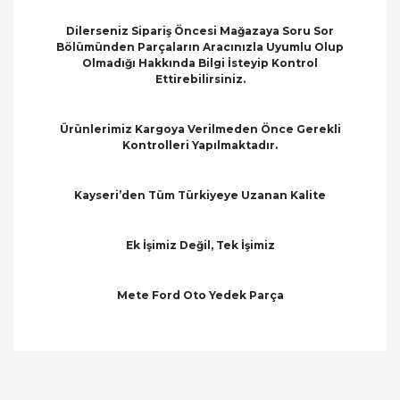
Dilerseniz Sipariş Öncesi Mağazaya Soru Sor
Bölümünden Parçaların Aracınızla Uyumlu Olup
Olmadığı Hakkında Bilgi İsteyip Kontrol
Ettirebilirsiniz.
Ürünlerimiz Kargoya Verilmeden Önce Gerekli
Kontrolleri Yapılmaktadır.
Kayseri’den Tüm Türkiyeye Uzanan Kalite
Ek İşimiz Değil, Tek İşimiz
Mete Ford Oto Yedek Parça
Bu ürünün fiyat bilgisi, resim, ürün açıklamalarında
ve diğer konularda yetersiz gördüğünüz noktaları
Bu ürüne ilk yorumu siz yapın!
öneri formunu kullanarak tarafımıza iletebilirsiniz.
Görüş ve önerileriniz için teşekkür ederiz.