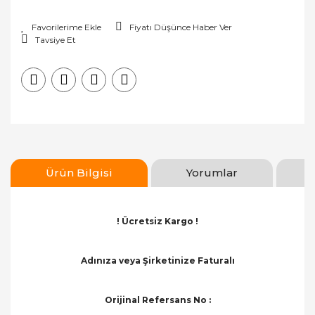
Silecek Sistemi
Fiyatı Düşünce Haber Ver
Parçaları
Tavsiye Et
Triger ve
Debriyaj
Parçaları
Yağ Bakım
Parçaları
Ürün Bilgisi
Yorumlar
! Ücretsiz Kargo !
Adınıza veya Şirketinize Faturalı
Orijinal Refersans No :