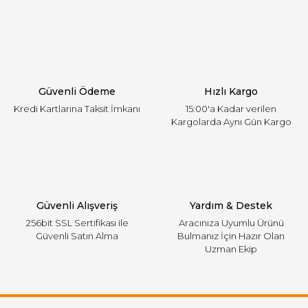
Yorum Yaz
Ürün resmi kalitesiz, bozuk veya görüntülenemiyor.
Ürün açıklamasında eksik bilgiler bulunuyor.
Ürün bilgilerinde hatalar bulunuyor.
Ürün fiyatı diğer sitelerden daha pahalı.
Güvenli Ödeme
Hızlı Kargo
Bu ürüne benzer farklı alternatifler olmalı.
Kredi Kartlarına Taksit İmkanı
15:00'a Kadar verilen
Kargolarda Aynı Gün Kargo
Gönder
Güvenli Alışveriş
Yardım & Destek
256bit SSL Sertifikası ile
Aracınıza Uyumlu Ürünü
Güvenli Satın Alma
Bulmanız İçin Hazır Olan
Uzman Ekip