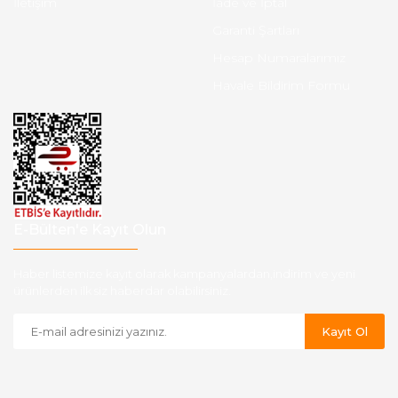
İletişim
İade ve İptal
Garanti Şartları
Hesap Numaralarımız
Havale Bildirim Formu
E-Bülten'e Kayıt Olun
Haber listemize kayıt olarak kampanyalardan,indirim ve yeni
ürünlerden ilk siz haberdar olabilirsiniz.
Kayıt Ol