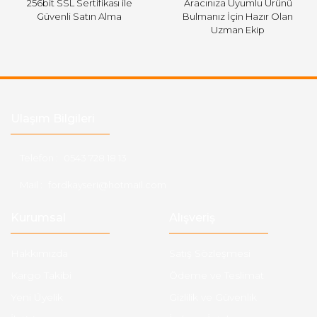
256bit SSL Sertifikası ile
Aracınıza Uyumlu Ürünü
Güvenli Satın Alma
Bulmanız İçin Hazır Olan
Uzman Ekip
Ulaşım Bilgileri
Telefon :
0543 728 18 13
Mail :
fordkayseri@hotmail.com
Kurumsal
Alışveriş
Hakkımızda
Satış Sözleşmesi
Kargo Takibi
Ödeme ve Teslimat
Yeni Üyelik
Gizlilik ve Güvenlik