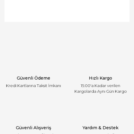
Bu ürünün fiyat bilgisi, resim, ürün açıklamalarında
ve diğer konularda yetersiz gördüğünüz noktaları
Bu ürüne ilk yorumu siz yapın!
öneri formunu kullanarak tarafımıza iletebilirsiniz.
Görüş ve önerileriniz için teşekkür ederiz.
Yorum Yaz
Ürün resmi kalitesiz, bozuk veya görüntülenemiyor.
Ürün açıklamasında eksik bilgiler bulunuyor.
Ürün bilgilerinde hatalar bulunuyor.
Ürün fiyatı diğer sitelerden daha pahalı.
Güvenli Ödeme
Hızlı Kargo
Bu ürüne benzer farklı alternatifler olmalı.
Kredi Kartlarına Taksit İmkanı
15:00'a Kadar verilen
Kargolarda Aynı Gün Kargo
Gönder
Güvenli Alışveriş
Yardım & Destek