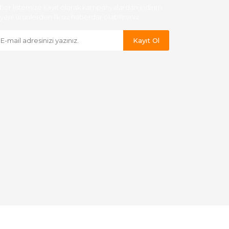
ber listemize kayıt olarak kampanyalardan,indirim
yeni ürünlerden ilk siz haberdar olabilirsiniz.
Kayıt Ol