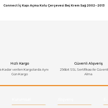
Connect İç Kapı Açma Kolu Çerçevesi Bej Krem Sağ 2002--2013
arında ve diğer konularda yetersiz gördüğünüz noktaları öneri formunu ku
Bu ürüne ilk yorumu siz yapın!
emiyor.
Yorum Yaz
Hızlı Kargo
Güvenli Alışveriş
'a Kadar verilen Kargolarda Aynı
256bit SSL Sertifikası ile Güvenl
Gün Kargo
Alma
Gönder
Kurumsal
Alışveriş
E-