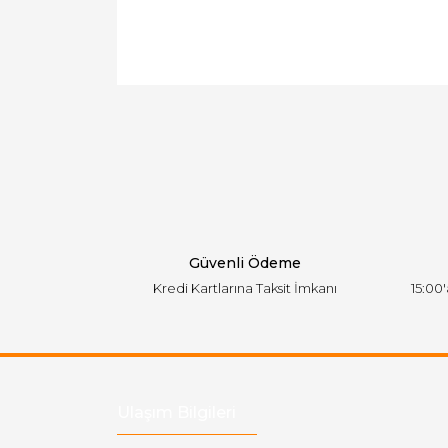
Bu ürünün fiyat bilgisi, resim, ürün açıklamal
Görüş ve önerileriniz için teşekkür ederiz.
Ürün resmi kalitesiz, bozuk veya görüntülen
Ürün açıklamasında eksik bilgiler bulunuyor.
Ürün bilgilerinde hatalar bulunuyor.
Ürün fiyatı diğer sitelerden daha pahalı.
Bu ürüne benzer farklı alternatifler olmalı.
Güvenli Ödeme
Kredi Kartlarına Taksit İmkanı
15:00
Ulaşım Bilgileri