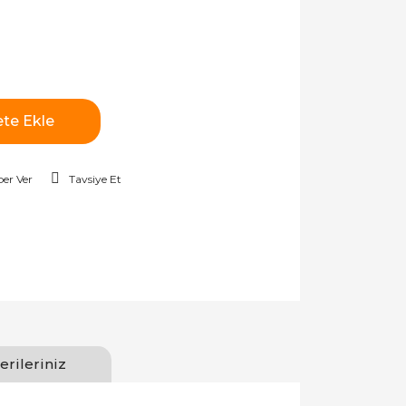
te Ekle
er Ver
Tavsiye Et
erileriniz