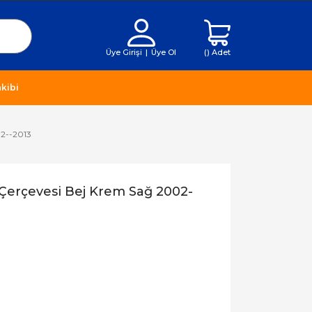
Üye Girişi
|
Üye Ol
(
) Adet
kibi
02--2013
Çerçevesi Bej Krem Sağ 2002-