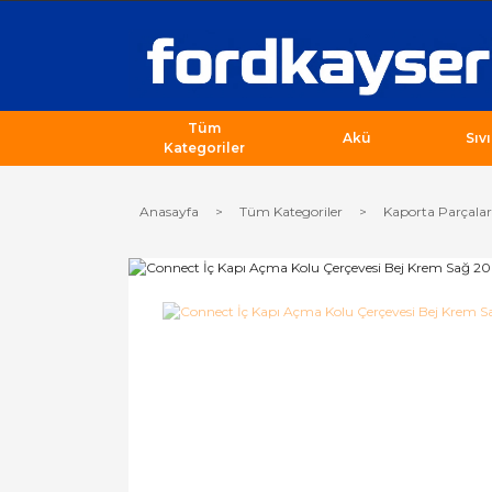
Tüm
Akü
Sıv
Kategoriler
Anasayfa
Tüm Kategoriler
Kaporta Parçalar