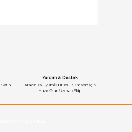
llanarak tarafımıza iletebilirsiniz.
Yardım & Destek
i Satın
Aracınıza Uyumlu Ürünü Bulmanız İçin
Hazır Olan Uzman Ekip
Bülten'e Kayıt Olun