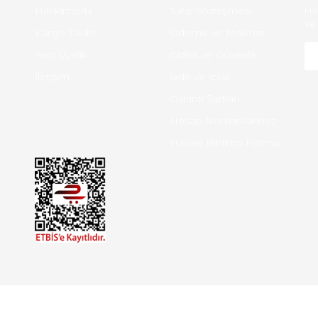
Hakkımızda
Satış Sözleşmesi
Ha
ve 
Kargo Takibi
Ödeme ve Teslimat
Yeni Üyelik
Gizlilik ve Güvenlik
İletişim
İade ve İptal
Garanti Şartları
Hesap Numaralarımız
Havale Bildirim Formu