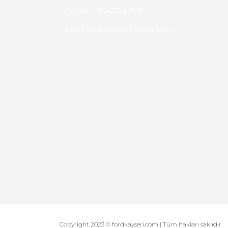
Telefon :
0543 728 18 13
Mail :
fordkayseri@hotmail.com
Copyright 2023 © fordkayseri.com | Tüm hakları saklıdır.