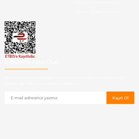
Hesap Numaralarımız
Havale Bildirim Formu
E-Bülten'e Kayıt Olun
Haber listemize kayıt olarak kampanyalardan,indirim ve yeni
ürünlerden ilk siz haberdar olabilirsiniz.
Kayıt Ol