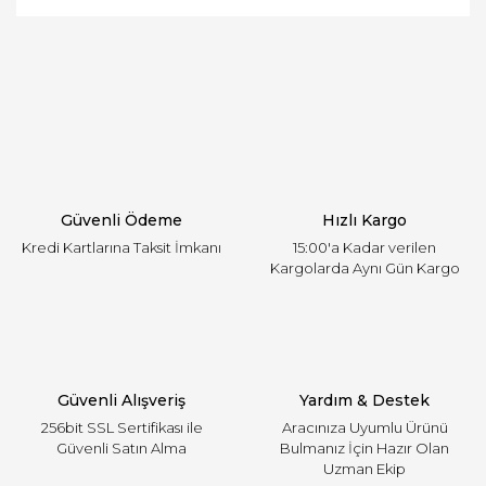
ve diğer konularda yetersiz gördüğünüz noktaları
Bu ürüne ilk yorumu siz yapın!
öneri formunu kullanarak tarafımıza iletebilirsiniz.
Görüş ve önerileriniz için teşekkür ederiz.
Yorum Yaz
Ürün resmi kalitesiz, bozuk veya görüntülenemiyor.
Ürün açıklamasında eksik bilgiler bulunuyor.
Ürün bilgilerinde hatalar bulunuyor.
Ürün fiyatı diğer sitelerden daha pahalı.
Güvenli Ödeme
Hızlı Kargo
Bu ürüne benzer farklı alternatifler olmalı.
Kredi Kartlarına Taksit İmkanı
15:00'a Kadar verilen
Kargolarda Aynı Gün Kargo
Gönder
Güvenli Alışveriş
Yardım & Destek
256bit SSL Sertifikası ile
Aracınıza Uyumlu Ürünü
Güvenli Satın Alma
Bulmanız İçin Hazır Olan
Uzman Ekip