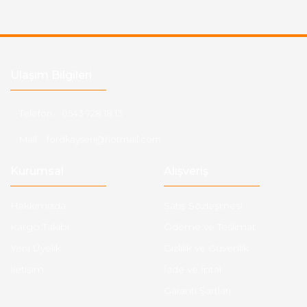
Ulaşım Bilgileri
Telefon :
0543 728 18 13
Mail :
fordkayseri@hotmail.com
Kurumsal
Alışveriş
Hakkımızda
Satış Sözleşmesi
Kargo Takibi
Ödeme ve Teslimat
Yeni Üyelik
Gizlilik ve Güvenlik
İletişim
İade ve İptal
Garanti Şartları