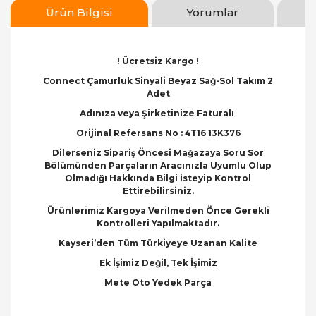
Ürün Bilgisi
Yorumlar
! Ücretsiz Kargo !
Connect Çamurluk Sinyali Beyaz Sağ-Sol Takım 2
Adet
Adınıza veya Şirketinize Faturalı
Orijinal Refersans No : 4T16 13K376
Dilerseniz Sipariş Öncesi Mağazaya Soru Sor
Bölümünden Parçaların Aracınızla Uyumlu Olup
Olmadığı Hakkında Bilgi İsteyip Kontrol
Ettirebilirsiniz.
Ürünlerimiz Kargoya Verilmeden Önce Gerekli
Kontrolleri Yapılmaktadır.
Kayseri’den Tüm Türkiyeye Uzanan Kalite
Ek İşimiz Değil, Tek İşimiz
Mete Oto Yedek Parça
Bu ürünün fiyat bilgisi, resim, ürün açıklamalarında