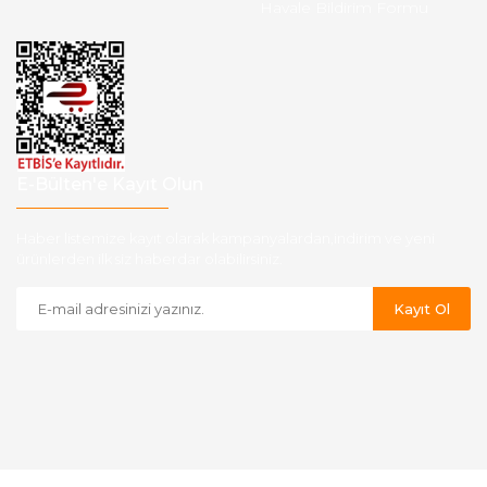
Havale Bildirim Formu
E-Bülten'e Kayıt Olun
Haber listemize kayıt olarak kampanyalardan,indirim ve yeni
ürünlerden ilk siz haberdar olabilirsiniz.
Kayıt Ol