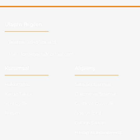
Ulaşım Bilgileri
Telefon :
0543 728 18 13
Mail :
fordkayseri@hotmail.com
Kurumsal
Alışveriş
Hakkımızda
Satış Sözleşmesi
Kargo Takibi
Ödeme ve Teslimat
Yeni Üyelik
Gizlilik ve Güvenlik
İletişim
İade ve İptal
Garanti Şartları
Hesap Numaralarımız