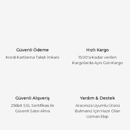
Görüş ve önerileriniz için teşekkür ederiz.
Yorum Yaz
Ürün resmi kalitesiz, bozuk veya görüntülenemiyor.
Ürün açıklamasında eksik bilgiler bulunuyor.
Ürün bilgilerinde hatalar bulunuyor.
Ürün fiyatı diğer sitelerden daha pahalı.
Güvenli Ödeme
Hızlı Kargo
Bu ürüne benzer farklı alternatifler olmalı.
Kredi Kartlarına Taksit İmkanı
15:00'a Kadar verilen
Kargolarda Aynı Gün Kargo
Gönder
Güvenli Alışveriş
Yardım & Destek
256bit SSL Sertifikası ile
Aracınıza Uyumlu Ürünü
Güvenli Satın Alma
Bulmanız İçin Hazır Olan
Uzman Ekip