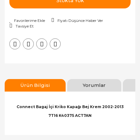
Stokta Yok
Fiyatı Düşünce Haber Ver
Tavsiye Et
Ürün Bilgisi
Yorumlar
Connect Bagaj İçi Kriko Kapağı Bej Krem 2002-2013
7T16 K40375 ACT7AN
Bu ürünün fiyat bilgisi, resim, ürün açıklamalarında
ve diğer konularda yetersiz gördüğünüz noktaları
Bu ürüne ilk yorumu siz yapın!
öneri formunu kullanarak tarafımıza iletebilirsiniz.