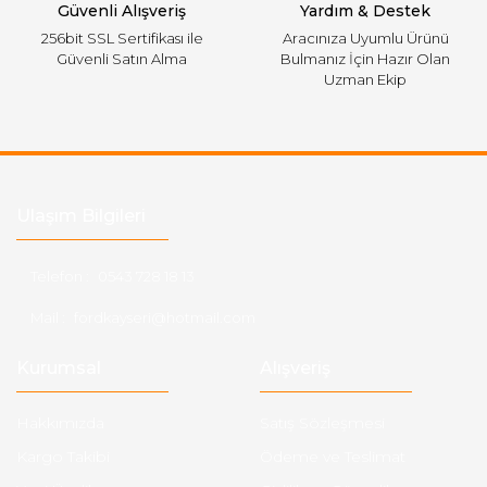
Güvenli Alışveriş
Yardım & Destek
256bit SSL Sertifikası ile
Aracınıza Uyumlu Ürünü
Güvenli Satın Alma
Bulmanız İçin Hazır Olan
Uzman Ekip
Ulaşım Bilgileri
Telefon :
0543 728 18 13
Mail :
fordkayseri@hotmail.com
Kurumsal
Alışveriş
Hakkımızda
Satış Sözleşmesi
Kargo Takibi
Ödeme ve Teslimat