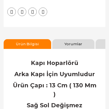
Ürün Bilgisi
Yorumlar
Kapı Hoparlörü
Arka Kapı
İ
ç
in Uyumludur
Ürün Çapı : 13 Cm ( 130 Mm
)
Sa
ğ
Sol De
ğ
i
ş
mez