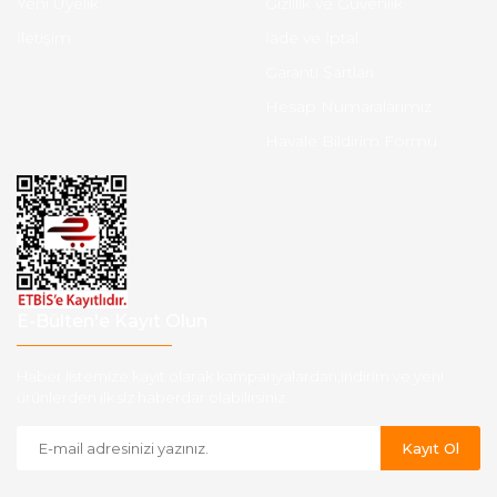
Yeni Üyelik
Gizlilik ve Güvenlik
İletişim
İade ve İptal
Garanti Şartları
Hesap Numaralarımız
Havale Bildirim Formu
E-Bülten'e Kayıt Olun
Haber listemize kayıt olarak kampanyalardan,indirim ve yeni
ürünlerden ilk siz haberdar olabilirsiniz.
Kayıt Ol