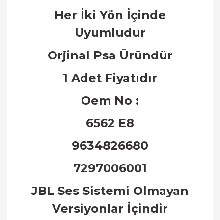
Her
İ
ki Y
ö
n
İ
ç
inde
Uyumludur
Orjinal Psa Üründür
1 Adet Fiyatıdır
Oem No :
6562 E8
9634826680
7297006001
JBL Ses Sistemi Olmayan
Versiyonlar
İ
ç
indir