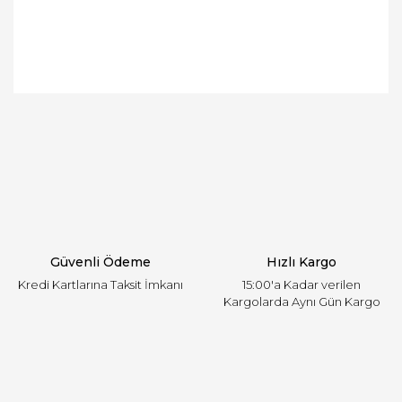
Bu ürünün fiyat bilgisi, resim, ürün açıklamalarında
ve diğer konularda yetersiz gördüğünüz noktaları
Bu ürüne ilk yorumu siz yapın!
öneri formunu kullanarak tarafımıza iletebilirsiniz.
Görüş ve önerileriniz için teşekkür ederiz.
Yorum Yaz
Ürün resmi kalitesiz, bozuk veya görüntülenemiyor.
Ürün açıklamasında eksik bilgiler bulunuyor.
Ürün bilgilerinde hatalar bulunuyor.
Ürün fiyatı diğer sitelerden daha pahalı.
Güvenli Ödeme
Hızlı Kargo
Bu ürüne benzer farklı alternatifler olmalı.
Kredi Kartlarına Taksit İmkanı
15:00'a Kadar verilen
Kargolarda Aynı Gün Kargo
Gönder