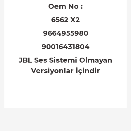
Oem No :
6562 X2
9664955980
90016431804
JBL Ses Sistemi Olmayan
Versiyonlar
İ
ç
indir
Bu ürünün fiyat bilgisi, resim, ürün açıklamalarında
ve diğer konularda yetersiz gördüğünüz noktaları
Bu ürüne ilk yorumu siz yapın!
öneri formunu kullanarak tarafımıza iletebilirsiniz.
Görüş ve önerileriniz için teşekkür ederiz.
Yorum Yaz
Ürün resmi kalitesiz, bozuk veya görüntülenemiyor.