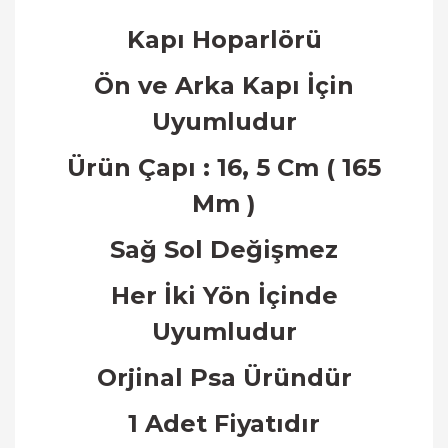
Kapı Hoparlörü
Ön ve Arka Kapı
İ
ç
in
Uyumludur
Ürün Çapı : 16, 5 Cm ( 165
Mm )
Sa
ğ
Sol De
ğ
i
ş
mez
Her
İ
ki Y
ö
n
İ
ç
inde
Uyumludur
Orjinal Psa Üründür
1 Adet Fiyatıdır