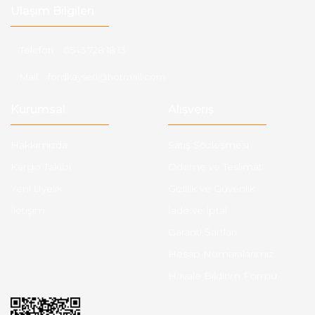
Ulaşım Bilgileri
Telefon :
0543 728 18 13
Mail :
fordkayseri@hotmail.com
Kurumsal
Alışveriş
Hakkımızda
Satış Sözleşmesi
Kargo Takibi
Ödeme ve Teslimat
Yeni Üyelik
Gizlilik ve Güvenlik
İletişim
İade ve İptal
Garanti Şartları
Hesap Numaralarımız
Havale Bildirim Formu