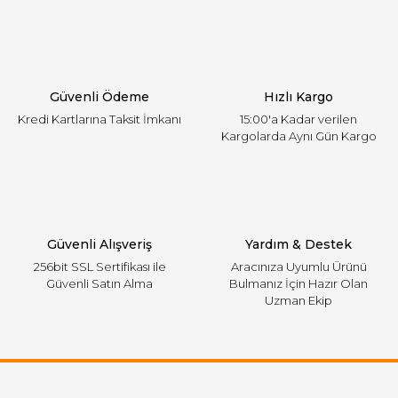
Ürün açıklamasında eksik bilgiler bulunuyor.
Ürün bilgilerinde hatalar bulunuyor.
Ürün fiyatı diğer sitelerden daha pahalı.
Güvenli Ödeme
Hızlı Kargo
Bu ürüne benzer farklı alternatifler olmalı.
Kredi Kartlarına Taksit İmkanı
15:00'a Kadar verilen
Kargolarda Aynı Gün Kargo
Gönder
Güvenli Alışveriş
Yardım & Destek
256bit SSL Sertifikası ile
Aracınıza Uyumlu Ürünü
Güvenli Satın Alma
Bulmanız İçin Hazır Olan
Uzman Ekip