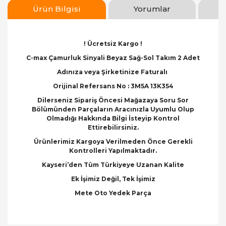
Ürün Bilgisi
Yorumlar
! Ücretsiz Kargo !
C-max Çamurluk Sinyali Beyaz Sağ-Sol Takım 2 Adet
Adınıza veya Şirketinize Faturalı
Orijinal Refersans No : 3M5A 13K354
Dilerseniz Sipariş Öncesi Mağazaya Soru Sor
Bölümünden Parçaların Aracınızla Uyumlu Olup
Olmadığı Hakkında Bilgi İsteyip Kontrol
Ettirebilirsiniz.
Ürünlerimiz Kargoya Verilmeden Önce Gerekli
Kontrolleri Yapılmaktadır.
Kayseri’den Tüm Türkiyeye Uzanan Kalite
Ek İşimiz Değil, Tek İşimiz
Mete Oto Yedek Parça
Bu ürünün fiyat bilgisi, resim, ürün açıklamalarında
ve diğer konularda yetersiz gördüğünüz noktaları
Bu ürüne ilk yorumu siz yapın!