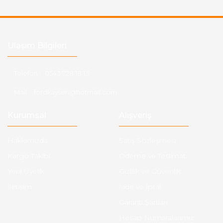
Ulaşım Bilgileri
Telefon :
0543 728 18 13
Mail :
fordkayseri@hotmail.com
Kurumsal
Alışveriş
Hakkımızda
Satış Sözleşmesi
Kargo Takibi
Ödeme ve Teslimat
Yeni Üyelik
Gizlilik ve Güvenlik
İletişim
İade ve İptal
Garanti Şartları
Hesap Numaralarımız