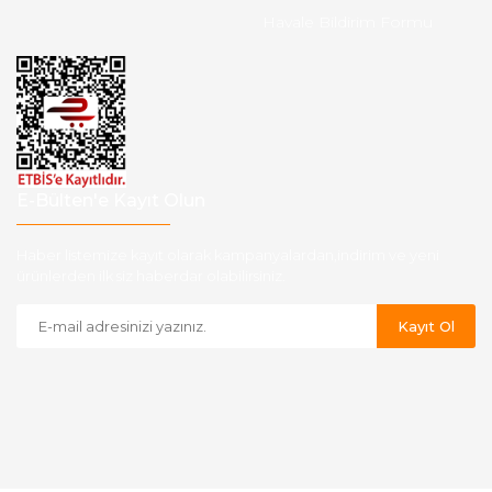
Havale Bildirim Formu
E-Bülten'e Kayıt Olun
Haber listemize kayıt olarak kampanyalardan,indirim ve yeni
ürünlerden ilk siz haberdar olabilirsiniz.
Kayıt Ol