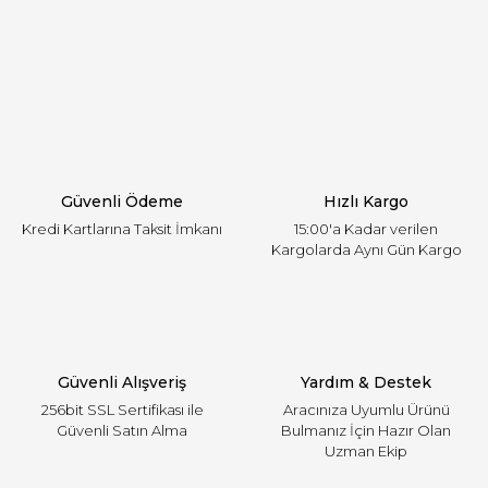
öneri formunu kullanarak tarafımıza iletebilirsiniz.
Görüş ve önerileriniz için teşekkür ederiz.
Yorum Yaz
Ürün resmi kalitesiz, bozuk veya görüntülenemiyor.
Ürün açıklamasında eksik bilgiler bulunuyor.
Ürün bilgilerinde hatalar bulunuyor.
Ürün fiyatı diğer sitelerden daha pahalı.
Güvenli Ödeme
Hızlı Kargo
Bu ürüne benzer farklı alternatifler olmalı.
Kredi Kartlarına Taksit İmkanı
15:00'a Kadar verilen
Kargolarda Aynı Gün Kargo
Gönder
Güvenli Alışveriş
Yardım & Destek
256bit SSL Sertifikası ile
Aracınıza Uyumlu Ürünü
Güvenli Satın Alma
Bulmanız İçin Hazır Olan
Uzman Ekip