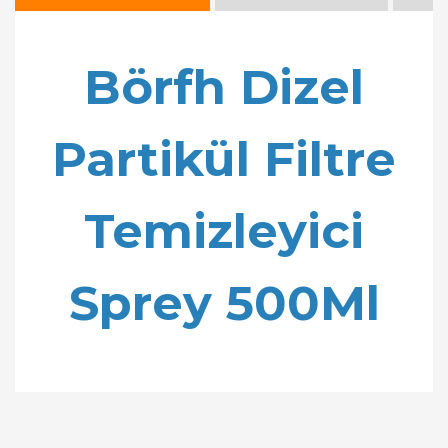
Börfh Dizel
Partikül Filtre
Temizleyici
Sprey 500Ml
Bu ürünün fiyat bilgisi, resim, ürün açıklamalarında
ve diğer konularda yetersiz gördüğünüz noktaları
Bu ürüne ilk yorumu siz yapın!
öneri formunu kullanarak tarafımıza iletebilirsiniz.
Görüş ve önerileriniz için teşekkür ederiz.