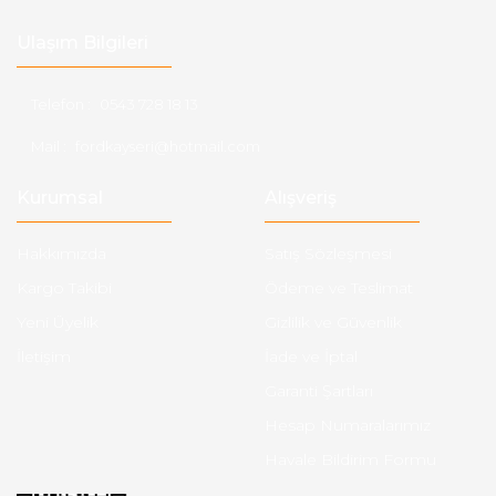
Ulaşım Bilgileri
Telefon :
0543 728 18 13
Mail :
fordkayseri@hotmail.com
Kurumsal
Alışveriş
Hakkımızda
Satış Sözleşmesi
Kargo Takibi
Ödeme ve Teslimat
Yeni Üyelik
Gizlilik ve Güvenlik
İletişim
İade ve İptal
Garanti Şartları
Hesap Numaralarımız
Havale Bildirim Formu