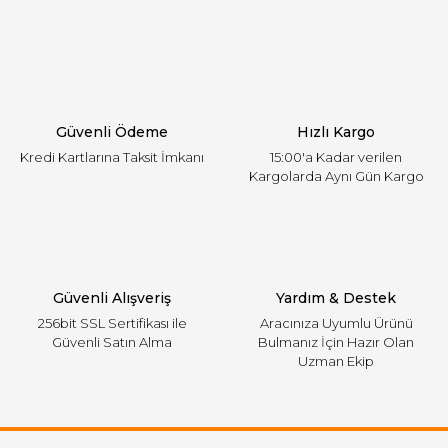
Yorum Yaz
Ürün resmi kalitesiz, bozuk veya görüntülenemiyor.
Ürün açıklamasında eksik bilgiler bulunuyor.
Ürün bilgilerinde hatalar bulunuyor.
Ürün fiyatı diğer sitelerden daha pahalı.
Güvenli Ödeme
Hızlı Kargo
Bu ürüne benzer farklı alternatifler olmalı.
Kredi Kartlarına Taksit İmkanı
15:00'a Kadar verilen
Kargolarda Aynı Gün Kargo
Gönder
Güvenli Alışveriş
Yardım & Destek
256bit SSL Sertifikası ile
Aracınıza Uyumlu Ürünü
Güvenli Satın Alma
Bulmanız İçin Hazır Olan
Uzman Ekip