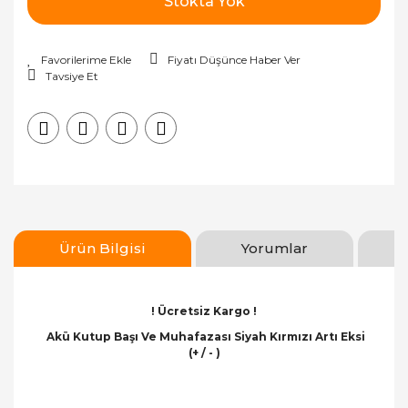
Stokta Yok
Fiyatı Düşünce Haber Ver
Tavsiye Et
Ürün Bilgisi
Yorumlar
! Ücretsiz Kargo !
Akü Kutup Başı Ve Muhafazası Siyah Kırmızı Artı Eksi
(+ / - )
Bu ürünün fiyat bilgisi, resim, ürün açıklamalarında
ve diğer konularda yetersiz gördüğünüz noktaları