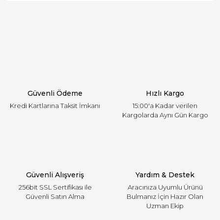
Bu ürüne ilk yorumu siz yapın!
öneri formunu kullanarak tarafımıza iletebilirsiniz.
Görüş ve önerileriniz için teşekkür ederiz.
Yorum Yaz
Ürün resmi kalitesiz, bozuk veya görüntülenemiyor.
Ürün açıklamasında eksik bilgiler bulunuyor.
Ürün bilgilerinde hatalar bulunuyor.
Ürün fiyatı diğer sitelerden daha pahalı.
Güvenli Ödeme
Hızlı Kargo
Bu ürüne benzer farklı alternatifler olmalı.
Kredi Kartlarına Taksit İmkanı
15:00'a Kadar verilen
Kargolarda Aynı Gün Kargo
Gönder
Güvenli Alışveriş
Yardım & Destek
256bit SSL Sertifikası ile
Aracınıza Uyumlu Ürünü
Güvenli Satın Alma
Bulmanız İçin Hazır Olan
Uzman Ekip