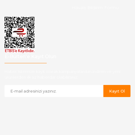
Havale Bildirim Formu
E-Bülten'e Kayıt Olun
Haber listemize kayıt olarak kampanyalardan,indirim ve yeni
ürünlerden ilk siz haberdar olabilirsiniz.
Kayıt Ol