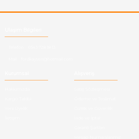
Ulaşım Bilgileri
Telefon :
0543 728 18 13
Mail :
fordkayseri@hotmail.com
Kurumsal
Alışveriş
Hakkımızda
Satış Sözleşmesi
Kargo Takibi
Ödeme ve Teslimat
Yeni Üyelik
Gizlilik ve Güvenlik
İletişim
İade ve İptal
Garanti Şartları
Hesap Numaralarımız