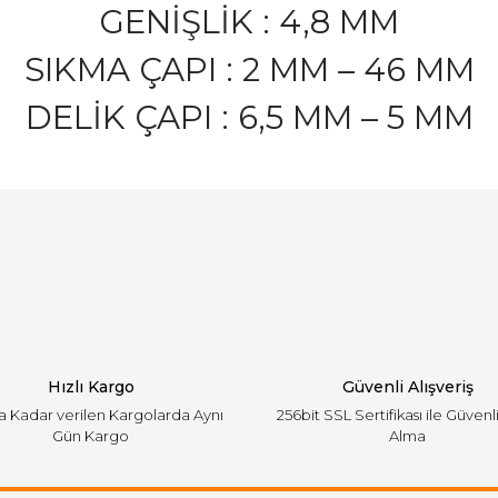
GENİŞLİK : 4,8 MM
SIKMA ÇAPI : 2 MM – 46 MM
DELİK ÇAPI : 6,5 MM – 5 MM
arında ve diğer konularda yetersiz gördüğünüz noktaları öneri formunu ku
Bu ürüne ilk yorumu siz yapın!
emiyor.
Yorum Yaz
Hızlı Kargo
Güvenli Alışveriş
'a Kadar verilen Kargolarda Aynı
256bit SSL Sertifikası ile Güvenl
Gün Kargo
Alma