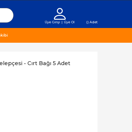
Üye Girişi
|
Üye Ol
(
) Adet
kibi
elepçesi - Cırt Bağı 5 Adet