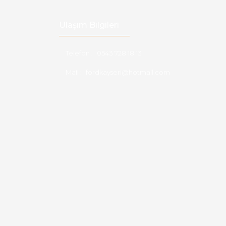
Ulaşım Bilgileri
Telefon :
0543 728 18 13
Mail :
fordkayseri@hotmail.com