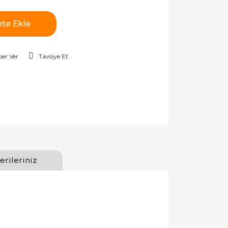
te Ekle
er Ver
Tavsiye Et
erileriniz
)