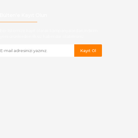
Bülten'e Kayıt Olun
ber listemize kayıt olarak kampanyalardan,indirim
yeni ürünlerden ilk siz haberdar olabilirsiniz.
Kayıt Ol