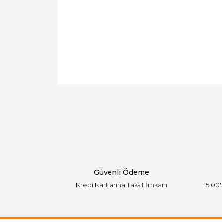
Bu ürünün fiyat bilgisi, resim, ürün açıklamal
Görüş ve önerileriniz için teşekkür ederiz.
Ürün resmi kalitesiz, bozuk veya görüntülen
Ürün açıklamasında eksik bilgiler bulunuyor.
Ürün bilgilerinde hatalar bulunuyor.
Ürün fiyatı diğer sitelerden daha pahalı.
Bu ürüne benzer farklı alternatifler olmalı.
Güvenli Ödeme
Kredi Kartlarına Taksit İmkanı
15:00