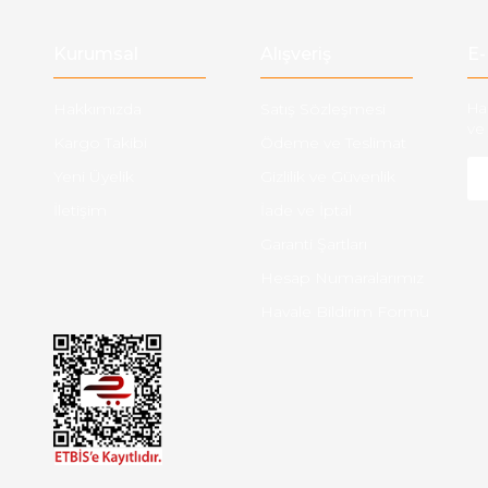
Gönder
Kurumsal
Alışveriş
E-
Hakkımızda
Satış Sözleşmesi
Ha
ve 
Kargo Takibi
Ödeme ve Teslimat
Yeni Üyelik
Gizlilik ve Güvenlik
İletişim
İade ve İptal
Garanti Şartları
Hesap Numaralarımız
Havale Bildirim Formu