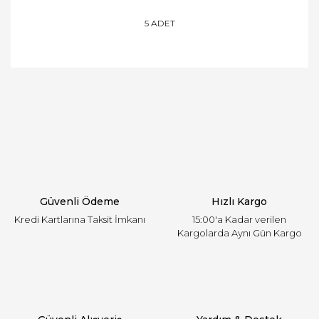
5 ADET
Bu ürünün fiyat bilgisi, resim, ürün açıklamalarında
ve diğer konularda yetersiz gördüğünüz noktaları
Bu ürüne ilk yorumu siz yapın!
öneri formunu kullanarak tarafımıza iletebilirsiniz.
Görüş ve önerileriniz için teşekkür ederiz.
Yorum Yaz
Ürün resmi kalitesiz, bozuk veya görüntülenemiyor.
Ürün açıklamasında eksik bilgiler bulunuyor.
Ürün bilgilerinde hatalar bulunuyor.
Ürün fiyatı diğer sitelerden daha pahalı.
Güvenli Ödeme
Hızlı Kargo
Bu ürüne benzer farklı alternatifler olmalı.
Kredi Kartlarına Taksit İmkanı
15:00'a Kadar verilen
Kargolarda Aynı Gün Kargo
Gönder