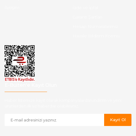
İletişim
İade ve İptal
Garanti Şartları
Hesap Numaralarımız
Havale Bildirim Formu
E-Bülten'e Kayıt Olun
Haber listemize kayıt olarak kampanyalardan,indirim ve yeni
ürünlerden ilk siz haberdar olabilirsiniz.
Kayıt Ol