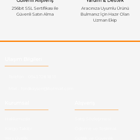
Güvenli Alışveriş
Yardım & Destek
256bit SSL Sertifikası ile
Aracınıza Uyumlu Ürünü
Güvenli Satın Alma
Bulmanız İçin Hazır Olan
Uzman Ekip
Ulaşım Bilgileri
Telefon :
0543 728 18 13
Mail :
fordkayseri@hotmail.com
Kurumsal
Alışveriş
Hakkımızda
Satış Sözleşmesi
Kargo Takibi
Ödeme ve Teslimat
Yeni Üyelik
Gizlilik ve Güvenlik